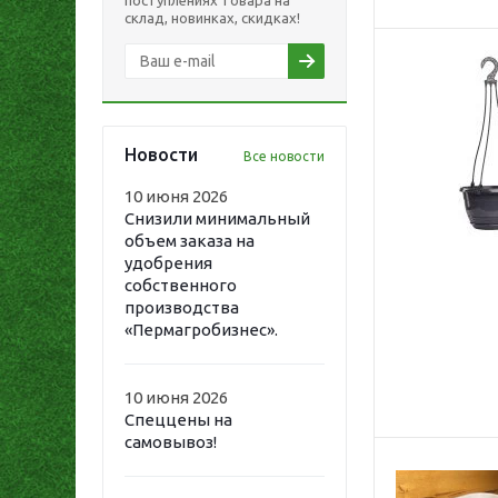
поступлениях товара на
40 (
2
)
склад, новинках, скидках!
43 (
3
)
47 (
3
)
6,4 (
3
)
6,5 (
2
)
6,7 (
8
)
Новости
Все новости
63 (
3
)
8,3 (
6
)
10 июня 2026
8,5 (
7
)
Снизили минимальный
9 (
2
)
объем заказа на
удобрения
9,5 (
3
)
собственного
производства
«Пермагробизнес».
10 июня 2026
Спеццены на
самовывоз!