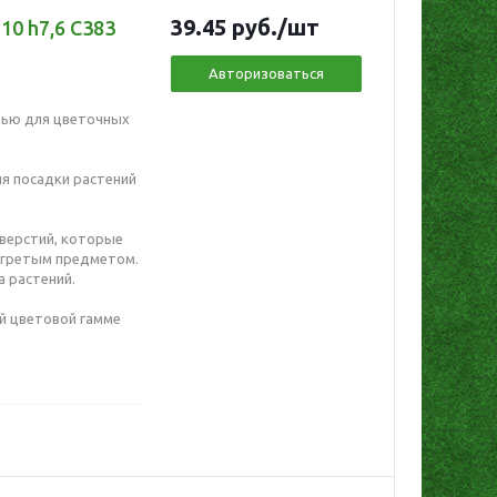
39.45
руб.
/шт
10 h7,6 C383
Авторизоваться
тью для цветочных
я посадки растений
верстий, которые
агретым предметом.
 растений.
й цветовой гамме