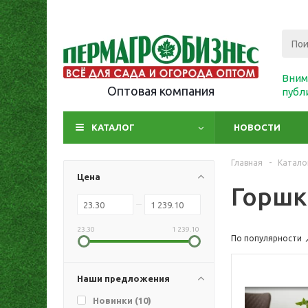
Вним
Оптовая компания
публ
КАТАЛОГ
НОВОСТИ
Главная
-
Катало
Цена
Горшк
23.30
1 239.10
По популярности
Наши предложения
Новинки (
10
)