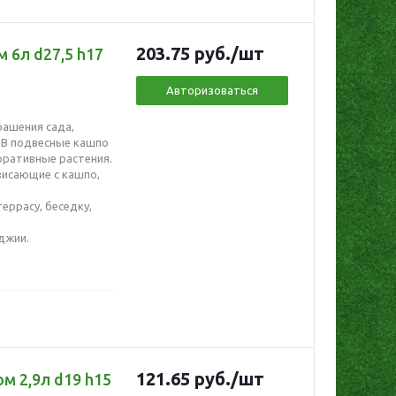
203.75
руб.
/шт
 6л d27,5 h17
Авторизоваться
рашения сада,
 В подвесные кашпо
ративные растения.
висающие с кашпо,
еррасу, беседку,
джии.
121.65
руб.
/шт
м 2,9л d19 h15