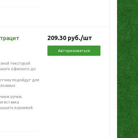
209.30
руб.
/шт
нтрацит
Авторизоваться
азной текстурой
нного офисного до
потому подойдут для
 сложных
чные ручки,
я вставка
 дышать корневой