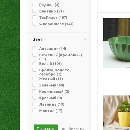
2,2 (
2
)
Радиан (
4
)
2,25 (
7
)
Сантино (
51
)
2,3 (
5
)
ТехПласт (
197
)
2,4 (
8
)
ФлораПласт (
147
)
2,5 (
5
)
2,6 (
9
)
Цвет
2,7 (
13
)
2,8 (
5
)
Антрацит (
14
)
2,9 (
6
)
Бежевый (Кремовый)
(
35
)
3 (
32
)
Белый (
106
)
3,1 (
2
)
Бронза, золото,
3,2 (
2
)
серебро (
7
)
Желтый (
11
)
3,3 (
11
)
Зеленый (
60
)
3,5 (
4
)
Коричневый (
2
)
3,6 (
11
)
Красный (
9
)
3,7 (
4
)
Лаванда (
19
)
3,8 (
7
)
Ментол (
17
)
3,9 (
8
)
Мрамор (
63
)
4 (
15
)
Оранжевый (
3
)
4,1 (
5
)
Сбросить
Папоротник (
129
)