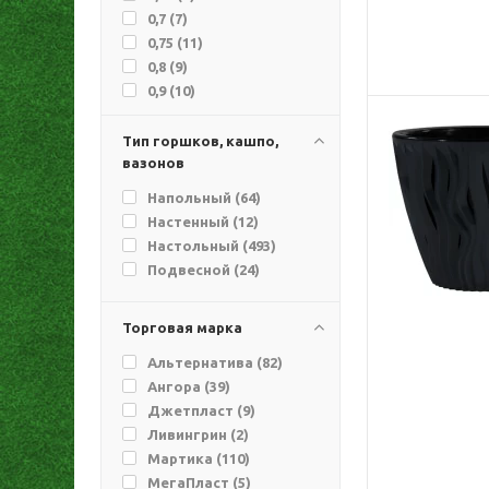
0,7 (
7
)
0,75 (
11
)
0,8 (
9
)
0,9 (
10
)
0,95 (
2
)
1 (
23
)
Тип горшков, кашпо,
вазонов
1,1 (
13
)
1,2 (
1
)
Напольный (
64
)
1,3 (
5
)
Настенный (
12
)
1,35 (
3
)
Настольный (
493
)
1,4 (
2
)
Подвесной (
24
)
1,5 (
29
)
1,6 (
21
)
Торговая марка
1,65 (
1
)
1,7 (
6
)
Альтернатива (
82
)
1,8 (
20
)
Ангора (
39
)
1,95 (
9
)
Джетпласт (
9
)
10,4 (
3
)
Ливингрин (
2
)
2 (
41
)
Мартика (
110
)
2,1 (
6
)
МегаПласт (
5
)