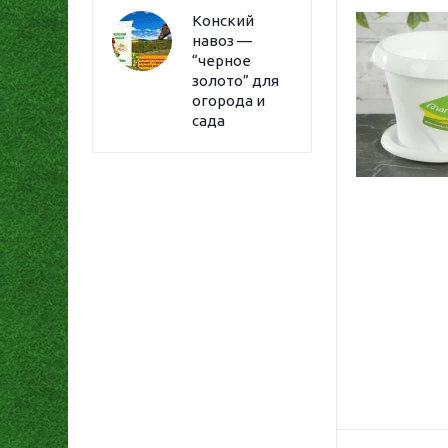
Конский
навоз —
“черное
золото” для
огорода и
сада