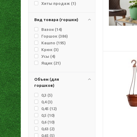
Хиты продаж (
1
)
Вид товара (горшки)
Вазон (
14
)
Горшок (
386
)
Кашпо (
195
)
Крюк (
3
)
Усы (
4
)
Ящик (
21
)
Объем (для
горшков)
0,3 (
5
)
0,4 (
3
)
0,45 (
12
)
0,5 (
10
)
0,6 (
10
)
0,63 (
2
)
0,65 (
5
)