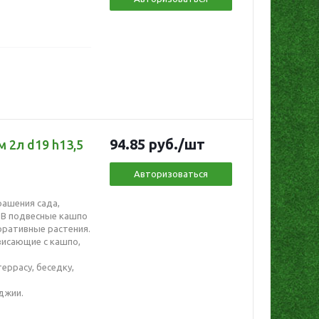
94.85
руб.
/шт
 2л d19 h13,5
Авторизоваться
рашения сада,
 В подвесные кашпо
ративные растения.
висающие с кашпо,
еррасу, беседку,
джии.