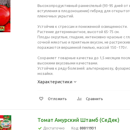
Высокопродуктивный раннеспелый (93-95 дней от 
вступления в плодоношение) гибрид для открытого
пленочных укрытий.
Устойчив к стрессам и пониженной освещенности.
Растение детерминантное, высотой 65-75 см.
Плоды округлые, гладкие, интенсивно-красные с г
сочной мякотью и приятным вкусом, не растрескив
поражаются вершинной гнилью, массой 150 -170 г.
Сохраняет товарные качества до 1,5 месяцев посл
высокими вкусовыми качествами.
Устойчив к ряду болезней: альтернариозу, фузарио
мозайки.
Характеристики
Отложить
Сравнить
Томат Амурский Штамб (СеДек)
Достаточно
Код:
00011931