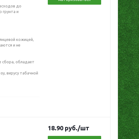
всходов до
 грунта и
лянцевой кожицей,
аются и не
е сбора, обладает
зу, вирусу табачной
18.90
руб.
/шт