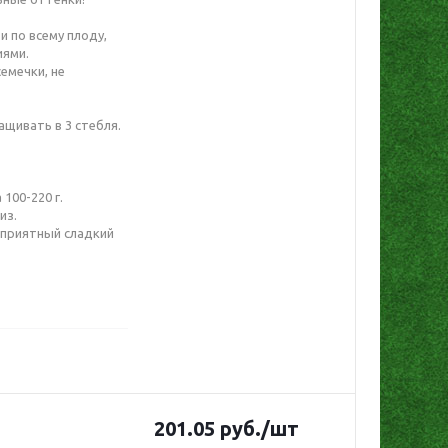
 по всему плоду,
иями.
емечки, не
ащивать в 3 стебля.
.
100-220 г.
из.
 приятный сладкий
201.05
руб.
/шт