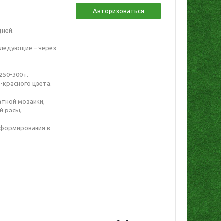
Авторизоваться
дней.
следующие – через
50-300 г.
о-красного цвета.
атной мозаики,
й расы,
и формирования в