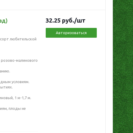
32.25
руб.
/шт
ад)
Авторизоваться
 сорт любительской
 розово-малинового
ванию.
одным условиям.
рытиях.
новый, 1 м-1,7 м.
иям, плоды не