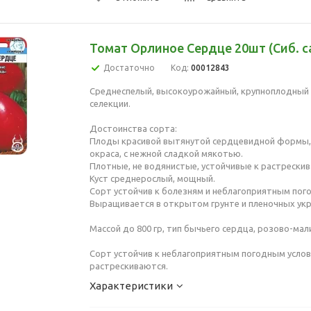
Томат Орлиное Сердце 20шт (Сиб. с
Достаточно
Код:
00012843
Среднеспелый, высокоурожайный, крупноплодный
селекции.
Достоинства сорта:
Плоды красивой вытянутой сердцевидной формы,
окраса, с нежной сладкой мякотью.
Плотные, не водянистые, устойчивые к растрески
Куст среднерослый, мощный.
Сорт устойчив к болезням и неблагоприятным пог
Выращивается в открытом грунте и пленочных ук
Массой до 800 гр, тип бычьего сердца, розово-мали
Сорт устойчив к неблагоприятным погодным услов
растрескиваются.
Характеристики