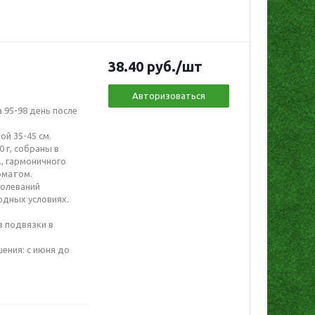
38.40
руб.
/шт
Авторизоваться
 95-98 день после
й 35-45 см.
 г, собраны в
, гармоничного
оматом.
болеваний
одных условиях.
 подвязки в
ния: с июня до