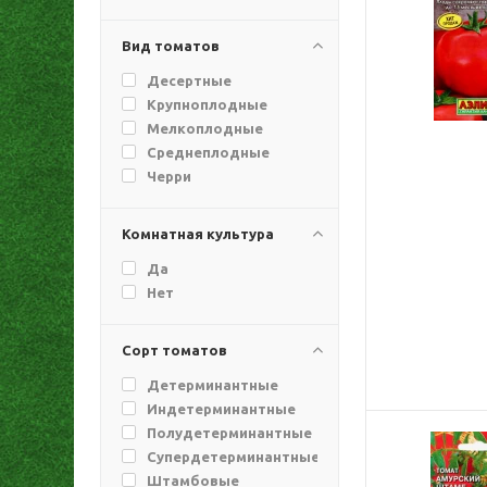
Вид томатов
Десертные
Крупноплодные
Мелкоплодные
Среднеплодные
Черри
Комнатная культура
Да
Нет
Сорт томатов
Детерминантные
Индетерминантные
Полудетерминантные
Супердетерминантные
Штамбовые