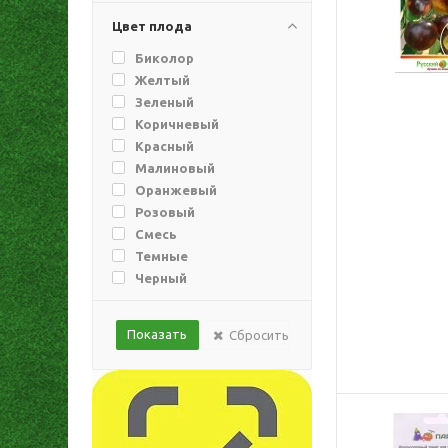
Семена Алтая
(Барнаул)
Цвет плода
Семко
Сибирский сад
Биколор
Уральский дачник
Желтый
Усадьба
Зеленый
Коричневый
Красный
Малиновый
Оранжевый
Розовый
Смесь
Темные
Черный
Сбросить