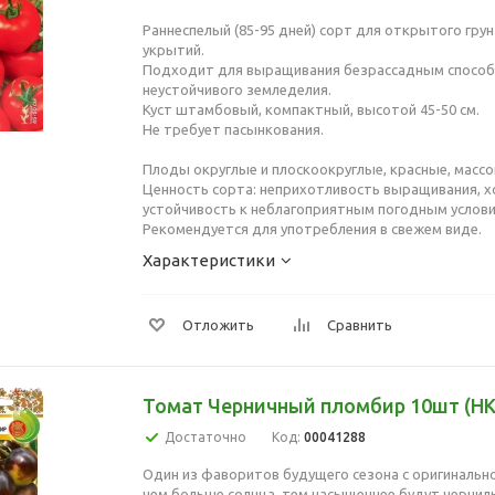
Раннеспелый (85-95 дней) сорт для открытого гру
укрытий.
Подходит для выращивания безрассадным способ
неустойчивого земледелия.
Куст штамбовый, компактный, высотой 45-50 см.
Не требует пасынкования.
Плоды округлые и плоскоокруглые, красные, массой
Ценность сорта: неприхотливость выращивания, 
устойчивость к неблагоприятным погодным услови
Рекомендуется для употребления в свежем виде.
Характеристики
Отложить
Сравнить
Томат Черничный пломбир 10шт (НК
Достаточно
Код:
00041288
Один из фаворитов будущего сезона с оригинально
чем больше солнца, тем насыщеннее будут чернил