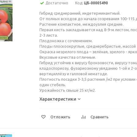
Достаточно
Код:
ЦБ-00005490
Гибрид среднеранний, индетерминантный.
От полных всходов до начала созревания 100-115 
Растение компактное, междоузлия средние.
Первая кисть закладывается над 8-9-м листом, по
2-3 листа.
Плодоножка с сочленением.
Плоды плоскоокруглые, среднеребристые, массой 2
Окраска незрелого плода – зелёная, зрелого - ярк
Вкусовые качества отличные.
Гибрид устойчив к вирусу бронзовости, вирусу том
кладоспориозу, фузариозному увяданию 1-ой и 2-о
вертициллёзу и галловой нематоде.
Плотность посадки 3-3,5 растения /м2 при услови
один стебель.
Урожайность свыше 25 кг/м2.
Характеристики
Отложить
Сравнить