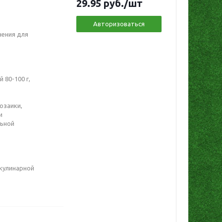
29.95
руб.
/шт
Авторизоваться
чения для
 80-100 г,
озаики,
и
льной
 кулинарной