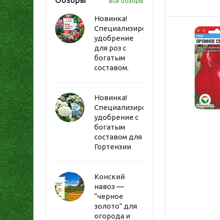
Обзоры
Все обзоры
Новинка!
Специализированное
удобрение
для роз с
богатым
составом.
Новинка!
Специализированное
удобрение с
богатым
составом для
Гортензии
Конский
навоз —
“черное
золото” для
огорода и