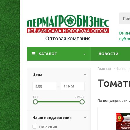
Вним
Оптовая компания
публ
КАТАЛОГ
НОВОСТИ
Главная
-
Катало
Цена
Томат
4.55
319.05
По популярности
Наши предложения
По акции