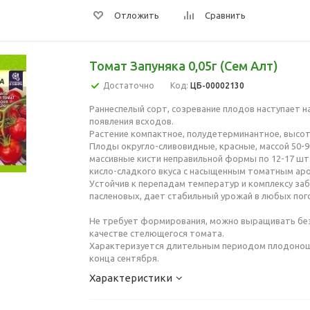
Отложить
Сравнить
Томат Запуняка 0,05г (Сем Алт)
Достаточно
Код:
ЦБ-00002130
Раннеспелый сорт, созревание плодов наступает на
появления всходов.
Растение компактное, полудетерминантное, высото
Плоды округло-сливовидные, красные, массой 50-90
массивные кисти неправильной формы по 12-17 шт.
кисло-сладкого вкуса с насыщенным томатным ар
Устойчив к перепадам температур и комплексу за
пасленовых, дает стабильный урожай в любых пог
Не требует формирования, можно выращивать без
качестве стелющегося томата.
Характеризуется длительным периодом плодоноше
конца сентября.
Характеристики