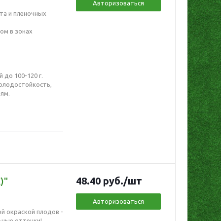
Авторизоваться
нта и пленочных
ом в зонах
 до 100-120 г.
холодостойкость,
ям.
48.40
руб.
/шт
)"
Авторизоваться
й окраской плодов -
ьные оттенки!