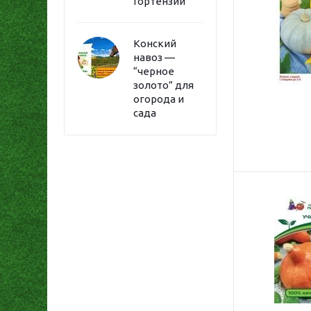
Гортензии
Конский
навоз —
“черное
золото” для
огорода и
сада