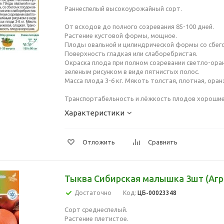
Раннеспелый высокоурожайный сорт.
От всходов до полного созревания 85-100 дней.
Растение кустовой формы, мощное.
Плоды овальной и цилиндрической формы со сбег
Поверхность гладкая или слаборебристая.
Окраска плода при полном созревании светло-ора
зеленым рисунком в виде пятнистых полос.
Масса плода 3-6 кг. Мякоть толстая, плотная, оран
Транспортабельность и лёжкость плодов хорошие
Характеристики
Отложить
Сравнить
Тыква Сибирская малышка 3шт (Агр
Достаточно
Код:
ЦБ-00023348
Сорт среднеспелый.
Растение плетистое.