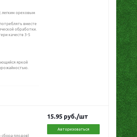
с легким ореховым
употреблять вместе
ической обработки.
ери качеств 3-5
ающийся яркой
 урожайностью.
15.95
руб.
/шт
Авторизоваться
 сбора плодов)