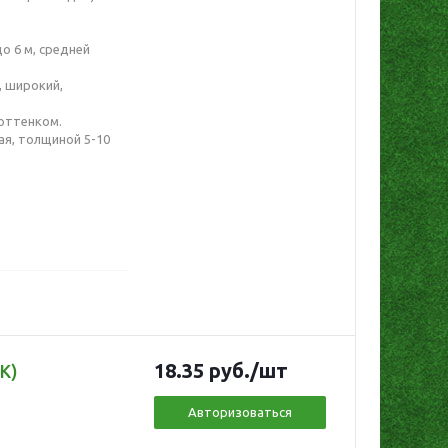
о 6 м, средней
 широкий,
оттенком.
ая, толщиной 5-10
18.35
руб.
/шт
К)
Авторизоваться