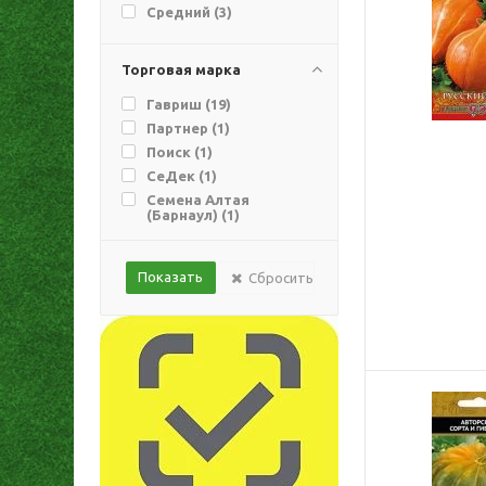
Средний (
3
)
Торговая марка
Гавриш (
19
)
Партнер (
1
)
Поиск (
1
)
СеДек (
1
)
Семена Алтая
(Барнаул) (
1
)
Сбросить