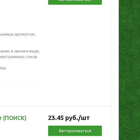
 дынным ароматом.
нии, в свежем виде,
ливитаминных соков
иму.
23.45
руб.
/шт
т (ПОИСК)
Авторизоваться