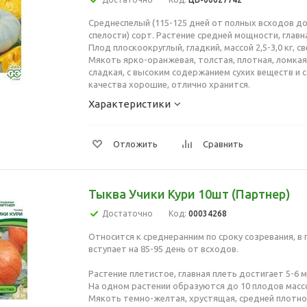
Среднеспелый (115-125 дней от полных всходов д
спелости) сорт. Растение средней мощности, главн
Плод плоскоокруглый, гладкий, массой 2,5-3,0 кг, с
Мякоть ярко-оранжевая, толстая, плотная, ломкая
сладкая, с высоким содержанием сухих веществ и 
качества хорошие, отлично хранится.
Характеристики
Отложить
Сравнить
Тыква Учики Кури 10шт (Партнер)
Достаточно
Код:
00034268
Относится к среднеранним по сроку созревания, 
вступает на 85-95 день от всходов.
Растение плетистое, главная плеть достигает 5-6 м
На одном растении образуются до 10 плодов массой 
Мякоть темно-желтая, хрустящая, средней плотно