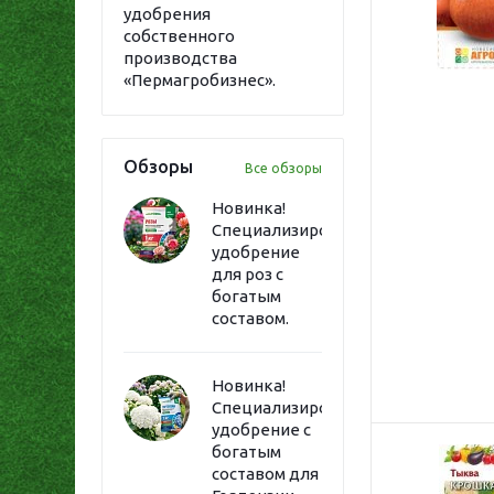
удобрения
собственного
производства
«Пермагробизнес».
Обзоры
Все обзоры
Новинка!
Специализированное
удобрение
для роз с
богатым
составом.
Новинка!
Специализированное
удобрение с
богатым
составом для