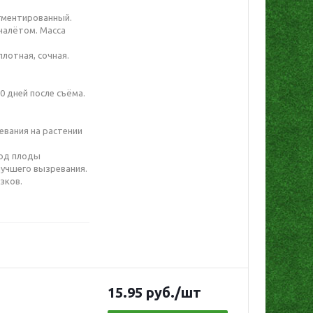
гментированный.
налётом. Масса
лотная, сочная.
 дней после съёма.
евания на растении
под плоды
лучшего вызревания.
зков.
15.95
руб.
/шт