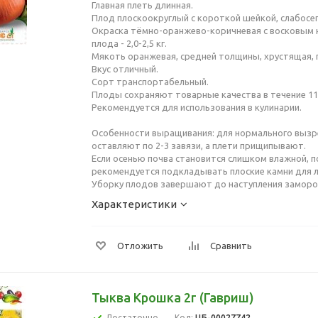
Главная плеть длинная.
Плод плоскоокруглый с короткой шейкой, слабосе
Окраска тёмно-оранжево-коричневая с восковым 
плода - 2,0-2,5 кг.
Мякоть оранжевая, средней толщины, хрустящая, п
Вкус отличный.
Сорт транспортабельный.
Плоды сохраняют товарные качества в течение 110
Рекомендуется для использования в кулинарии.
Особенности выращивания: для нормального вызр
оставляют по 2-3 завязи, а плети прищипывают.
Если осенью почва становится слишком влажной, 
рекомендуется подкладывать плоские камни для 
Уборку плодов завершают до наступления заморо
Характеристики
Отложить
Сравнить
Тыква Крошка 2г (Гавриш)
Достаточно
Код:
ЦБ-00027742