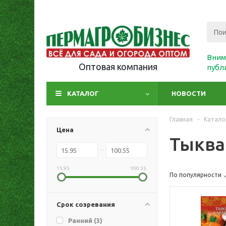
Вним
Оптовая компания
публ
КАТАЛОГ
НОВОСТИ
Главная
-
Катало
Цена
Тыква
15.95
100.55
По популярности
Срок созревания
Ранний (
3
)