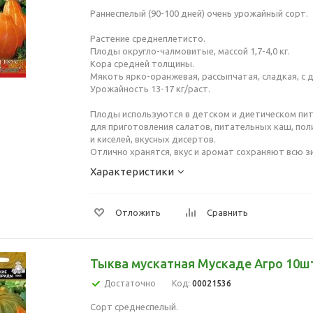
Раннеспелый (90-100 дней) очень урожайный сорт.
Растение среднеплетисто.
Плоды округло-чалмовитые, массой 1,7-4,0 кг.
Кора средней толщины.
Мякоть ярко-оранжевая, рассыпчатая, сладкая, с
Урожайность 13-17 кг/раст.
Плоды используются в детском и диетическом пита
для приготовления салатов, питательных каш, по
и киселей, вкусных дисертов.
Отлично хранятся, вкус и аромат сохраняют всю з
Характеристики
Отложить
Сравнить
Тыква мускатная Мускаде Агро 10ш
Достаточно
Код:
00021536
Сорт среднеспелый.