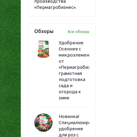
производства
«Пермагробизнес».
Обзоры
Все обзоры
Удобрение
Осеннее с
микроэлементами
от
«Пермагробизнес»:
грамотная
подготовка
сада и
огорода к
зиме
Новинка!
Специализированное
удобрение
для роз с