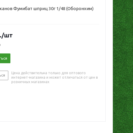
аканов Фумибат шприц 30г 1/48 (Оборонхим)
.
/шт
о
ться
Цена действительна только для оптового
ься
интернет-магазина и может отличаться от цен в
розничных магазинах