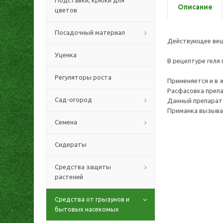
Подставки, крюки для
Описание
цветов
Посадочный материал
Действующее ве
Уценка
В рецептуре геля
Регуляторы роста
Применяется и в 
Расфасовка препа
Сад-огород
Данный препарат 
Приманка вызыва
Семена
Сидераты
Средства защиты
растений
Средства от грызунов и
бытовых насекомых