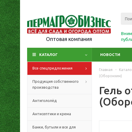
Вним
Оптовая компания
публ
КАТАЛОГ
НОВОСТИ
Все спецпредложения
Главная
-
Катало
(Оборонхим)
Продукция собственного
Гель 
производства
(Обор
Антигололёд
Антисептики и крема
Банки, бутыли и все для