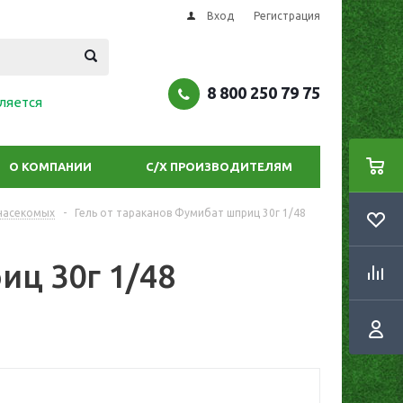
Вход
Регистрация
8 800 250 79 75
ляется
О КОМПАНИИ
С/Х ПРОИЗВОДИТЕЛЯМ
насекомых
-
Гель от тараканов Фумибат шприц 30г 1/48
иц 30г 1/48