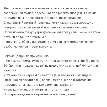
Действие активного компонента, относящегося к самой
современной группе, обеспечивает эффективное уничтожение
грызунов на 4-7 день после однократного поедания.
Специальный сильный привлекатель - гарантирует хорошую
поедаемость отравленной приманки крысами и мышами.
После приема гранул у грызунов начинается уменьшение, а затем
острый дефицит витамина К.
Через 4-7 дней это приводит к внутреннему кровоизлиянию и
безболезненной гибели грызуна.
Рекомендации по применению:
Разложить приманку по 10-15г (для уничтожения мышей) и по 25-
30г (для уничтожения крыс) на подложки из плотной бумаги или
картона.
Установить их через 4-12 метров (в зависимости от вида и
численности вредителей) вблизи мест выхода и кормления
грызунов, а так же там, где замечены следы их
жизнедеятельности (погрызы, помет и т.д.).
По мере поедания и загрязнения, приманку заме"