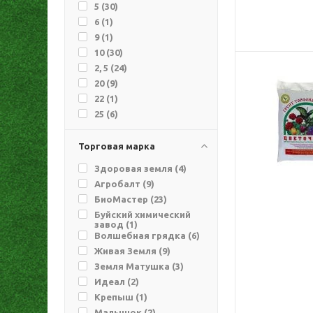
5 (
30
)
6 (
1
)
9 (
1
)
10 (
30
)
2, 5 (
24
)
20 (
9
)
22 (
1
)
25 (
6
)
40 (
3
)
50 (
7
)
Торговая марка
60 (
1
)
Здоровая земля (
4
)
70 (
8
)
Агробалт (
9
)
250 (
1
)
БиоМастер (
23
)
300 (
2
)
Буйский химический
завод (
1
)
Волшебная грядка (
6
)
Живая Земля (
9
)
Земля Матушка (
3
)
Идеал (
2
)
Крепыш (
1
)
Малышок (
2
)