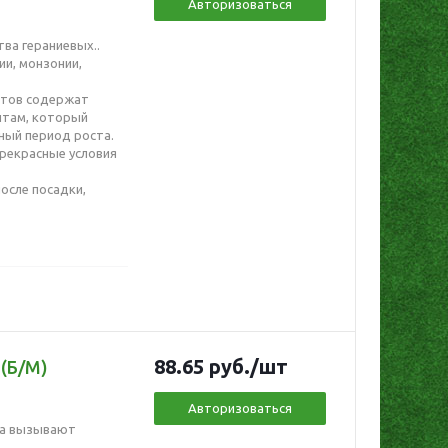
Авторизоваться
ва гераниевых..
ии, монзонии,
етов содержат
нтам, который
ный период роста.
рекрасные условия
осле посадки,
88.65
руб.
/шт
(Б/М)
Авторизоваться
да вызывают