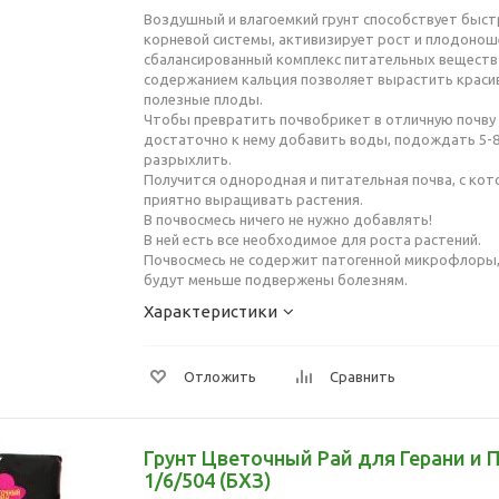
Воздушный и влагоемкий грунт способствует быс
корневой системы, активизирует рост и плодоноше
сбалансированный комплекс питательных вещест
содержанием кальция позволяет вырастить красив
полезные плоды.
Чтобы превратить почвобрикет в отличную почву 
достаточно к нему добавить воды, подождать 5-8
разрыхлить.
Получится однородная и питательная почва, с кот
приятно выращивать растения.
В почвосмесь ничего не нужно добавлять!
В ней есть все необходимое для роста растений.
Почвосмесь не содержит патогенной микрофлоры, 
будут меньше подвержены болезням.
Характеристики
Отложить
Сравнить
Грунт Цветочный Рай для Герани и 
1/6/504 (БХЗ)