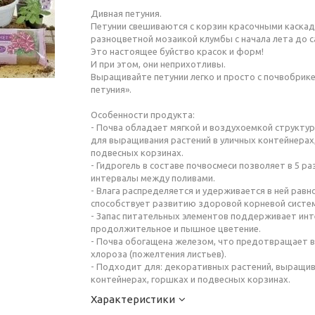
Дивная петуния.
Петунии свешиваются с корзин красочными каска
разноцветной мозаикой клумбы с начала лета до с
Это настоящее буйство красок и форм!
И при этом, они неприхотливы.
Выращивайте петунии легко и просто с почвобрик
петуния».
Особенности продукта:
- Почва обладает мягкой и воздухоемкой структу
для выращивания растений в уличных контейнерах
подвесных корзинах.
- Гидрогель в составе почвосмеси позволяет в 5 ра
интервалы между поливами.
- Влага распределяется и удерживается в ней равн
способствует развитию здоровой корневой систе
- Запас питательных элементов поддерживает инт
продолжительное и пышное цветение.
- Почва обогащена железом, что предотвращает 
хлороза (пожелтения листьев).
- Подходит для: декоративных растений, выращи
контейнерах, горшках и подвесных корзинах.
Характеристики