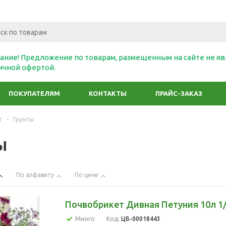
ание! Предложение по товарам, размещенным на сайте не яв
ичной офертой.
ПОКУПАТЕЛЯМ
КОНТАКТЫ
ПРАЙС-ЗАКАЗ
г
-
Грунты
ы
По алфавиту
По цене
Почвобрикет Дивная Петуния 10л 1/
Много
Код:
ЦБ-00018443