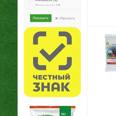
Огородник (
4
)
Орехнин (
3
)
Параньга (
7
)
Сбросить
Пермагробизнес (
31
)
Сад Чудес (
14
)
Терра Нова (
2
)
Фаско (
8
)
Цветочный рай (
10
)