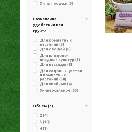
Хиты продаж (
3
)
Назначение
удобрения или
грунта
Для комнатных
растений (
3
)
Для овощей (
8
)
Для плодово-
ягодных культур (
5
)
Для рассады (
8
)
Для садовых цветов
и комнатных
растений (
58
)
Для хвойных (
4
)
Универсальное (
53
)
Объем (л)
2 (
4
)
3 (
10
)
4 (
1
)