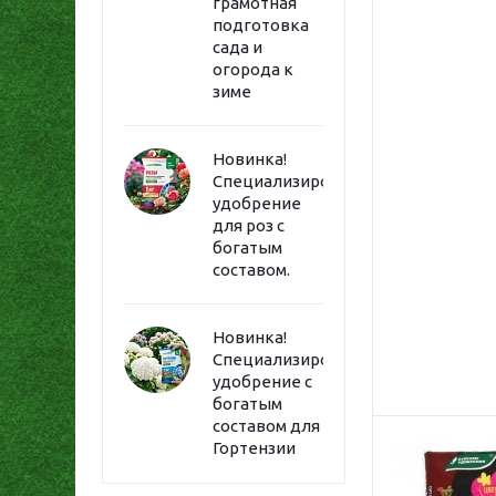
грамотная
подготовка
сада и
огорода к
зиме
Новинка!
Специализированное
удобрение
для роз с
богатым
составом.
Новинка!
Специализированное
удобрение с
богатым
составом для
Гортензии