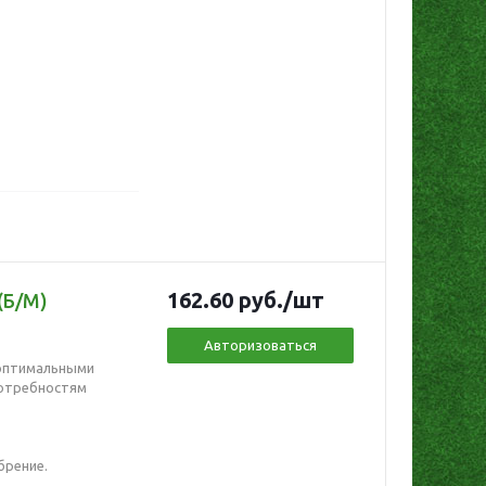
162.60
руб.
/шт
(Б/М)
Авторизоваться
 оптимальными
потребностям
брение.