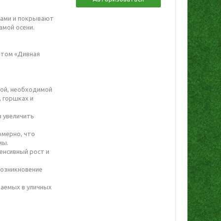
дами и покрывают
амой осени.
етом «Дивная
рой, необходимой
, горшках и
з увеличить
омерно, что
мы.
енсивный рост и
возникновение
ваемых в уличных