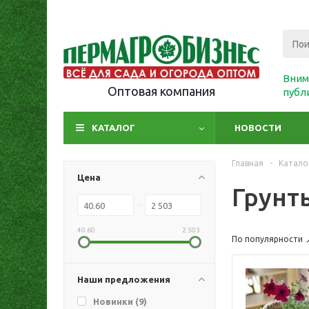
Вним
Оптовая компания
публ
КАТАЛОГ
НОВОСТИ
Главная
-
Катало
Цена
Грунт
40.60
2 503
По популярности
Наши предложения
Новинки (
9
)