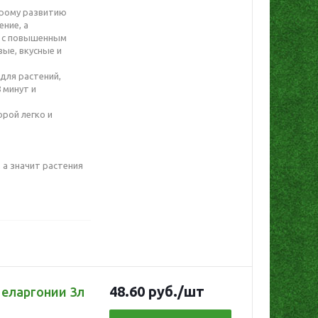
трому развитию
ние, а
в с повышенным
ые, вкусные и
для растений,
 минут и
орой легко и
а значит растения
48.60
руб.
/шт
Пеларгонии 3л