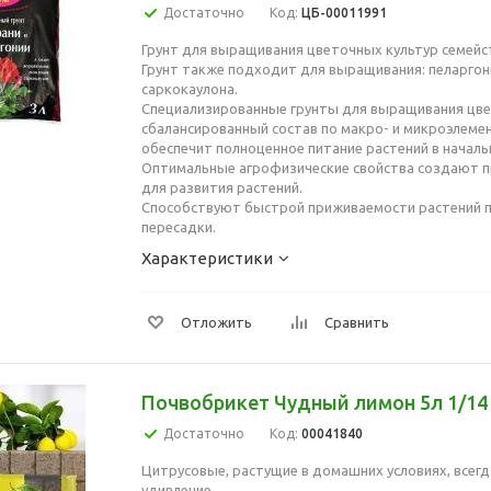
Достаточно
Код:
ЦБ-00011991
Грунт для выращивания цветочных культур семейст
Грунт также подходит для выращивания: пеларгон
саркокаулона.
Специализированные грунты для выращивания цв
сбалансированный состав по макро- и микроэлеме
обеспечит полноценное питание растений в началь
Оптимальные агрофизические свойства создают п
для развития растений.
Способствуют быстрой приживаемости растений п
пересадки.
Характеристики
Отложить
Сравнить
Почвобрикет Чудный лимон 5л 1/14 
Достаточно
Код:
00041840
Цитрусовые, растущие в домашних условиях, всег
удивление.