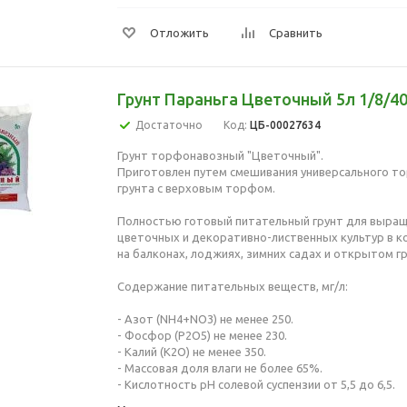
Отложить
Сравнить
Грунт Параньга Цветочный 5л 1/8/4
Достаточно
Код:
ЦБ-00027634
Грунт торфонавозный "Цветочный".
Приготовлен путем смешивания универсального т
грунта с верховым торфом.
Полностью готовый питательный грунт для выращ
цветочных и декоративно-лиственных культур в к
на балконах, лоджиях, зимних садах и открытом гр
Содержание питательных веществ, мг/л:
- Азот (NH4+NO3) не менее 250.
- Фосфор (Р2О5) не менее 230.
- Калий (К2О) не менее 350.
- Массовая доля влаги не более 65%.
- Кислотность рН солевой суспензии от 5,5 до 6,5.