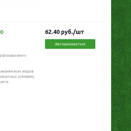
62.40
руб.
/шт
00
Авторизоваться
орфонавозного
ивания всех видов
омнатных условиях,
унте.