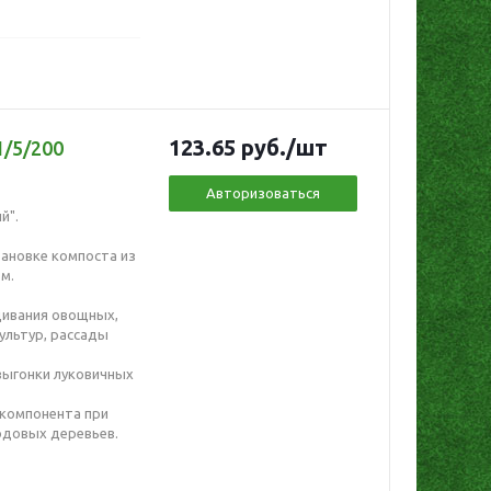
123.65
руб.
/шт
1/5/200
Авторизоваться
й".
тановке компоста из
м.
щивания овощных,
ультур, рассады
 выгонки луковичных
 компонента при
одовых деревьев.