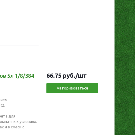
66.75
руб.
/шт
ов 5л 1/8/384
Авторизоваться
нием
С).
унта для
омнатных условиях.
к и в смеси с