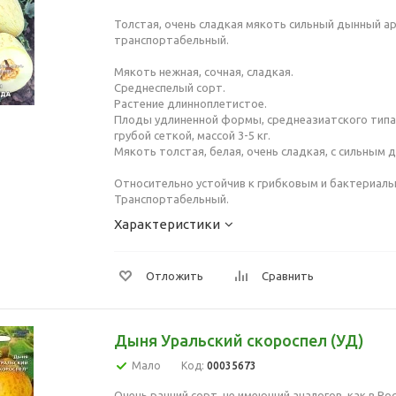
Толстая, очень сладкая мякоть сильный дынный а
транспортабельный.
Мякоть нежная, сочная, сладкая.
Среднеспелый сорт.
Растение длинноплетистое.
Плоды удлиненной формы, среднеазиатского типа,
грубой сеткой, массой 3-5 кг.
Мякоть толстая, белая, очень сладкая, с сильным
Относительно устойчив к грибковым и бактериал
Транспортабельный.
Характеристики
Отложить
Сравнить
Дыня Уральский скороспел (УД)
Мало
Код:
00035673
Очень ранний сорт, не имеющий аналогов, как в Рос