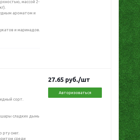
рхностью, массой 2-
г).
чудным ароматом и
цукатов и маринадов.
27.65
руб.
/шт
Авторизоваться
идный сорт.
е шары сладких дынь
 рту снег.
оритом среди