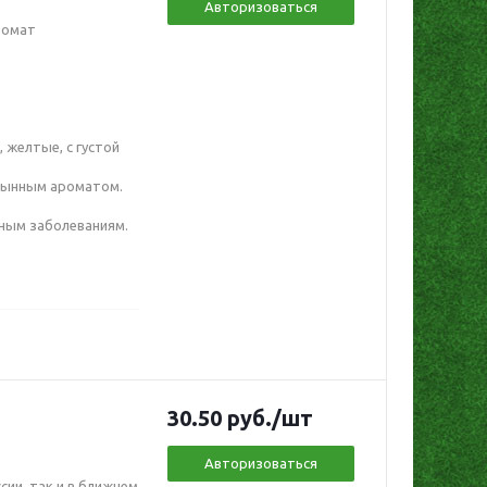
Авторизоваться
ромат
 желтые, с густой
 дынным ароматом.
ьным заболеваниям.
30.50
руб.
/шт
Авторизоваться
сии, так и в ближнем