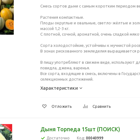
Смесь сортов дыни с самым коротким периодом ве
Растения компактные.
Плоды округлые и овальные, светло-жёлтые и зо
массой 1,2-3 кг.
С плотной, сочной, ароматной, очень сладкой мяк
Сорта холодостойкие, устойчивы к мучнистой росе
В зонах рискованного земледелия выращивается 
В пищу употребляют в свежем виде, используют д
повидла, джема, варенья.
Все сорта, входящие в смесь, включены в Государ
селекционных достижений.
Характеристики
Отложить
Сравнить
Дыня Торпеда 15шт (ПОИСК)
Достаточно
Код:
00040999