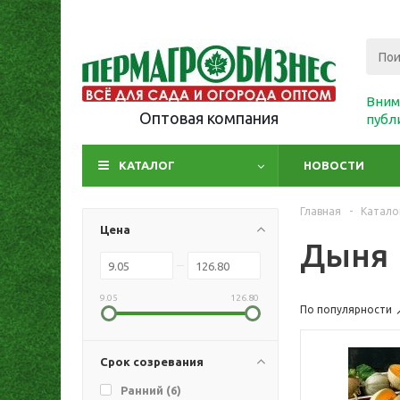
Вним
Оптовая компания
публ
КАТАЛОГ
НОВОСТИ
Главная
-
Катало
Цена
Дыня
9.05
126.80
По популярности
Срок созревания
Ранний (
6
)