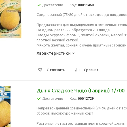
Достаточно
Код:
00011460
Среднеранний (75-80 дней от всходов до плодонош
Предназначен для выращивания в пленочных тепл
На одном растении образуется 2-3 плода.
Плоды округлой формы, желтой окраски, массой 1
плотной нежной сеткой.
Мякоть желтая, сочная, с очень приятным стойки
Характеристики
Отложить
Сравнить
Дыня Сладкое Чудо (Гавриш) 1/700
Достаточно
Код:
00012729
Непревзойденный среднеспелый (74-96 дней от вс
сборов) высокоурожайный сорт.
Растение плетистое, главная плеть средней длины.