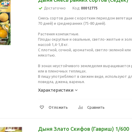
Достаточно
Код:
00012775
Смесь сортов дыни с коротким периодом вегетации
70 дней) и среднеранних (75-80 дней).
Растения компактные.
Плоды округлые и овальные, светло-желтые и зо
массой 1,4-1,8 кг.
С плотной, сочной, ароматной, светло-зеленой ил
мякотью.
В зонах неустойчивого земледелия выращивается
или в пленочных теплицах.
В пищу употребляют в свежем виде, используют д
повидла, джема, варенья.
Характеристики
Отложить
Сравнить
Дыня Злато Скифов (Гавриш) 1/600