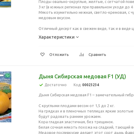
Плоды овально-округлые, желтые, с сетчатой пове
3 кг (в южных регионах при правильном уходе до 4 к
Мякоть изумительно нежная, светло-кремовая, с 
медовым вкусом.
Отличный десерт как в свежем виде, так и в виде 
Характеристики
Отложить
Сравнить
Дыня Сибирская медовая F1 (УД)
Достаточно
Код:
00023234
Дыня Сибирская медовая F1 – замечательный гибр
С круглыми плодами весом от 1,5 до 2 кг.
На грядках и в пленочных теплицах яркие золоты
будут радовать ранним урожаем.
Кора гладкая эластичная, без трещинок.
Белая сочная мякоть похожа на сладкий, тающий во
Медовое послевкусие делает этот сорт дынь фав