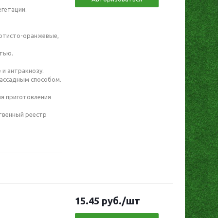
гетации.
лотисто-оранжевые,
отью.
 и антракнозу.
рассадным способом.
ля приготовления
ственный реестр
15.45
руб.
/шт