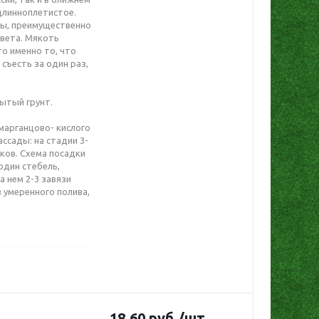
 длинноплетистое.
мы, преимущественно
цвета. Мякоть
то именно то, что
съесть за один раз,
рытый грунт.
марганцово- кислого
ссады: на стадии 3-
зков. Схема посадки
один стебель,
а нем 2-3 завязи
 умеренного полива,
18.60
руб.
/шт