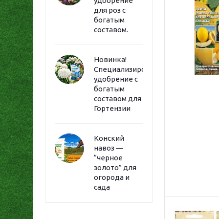
удобрение
для роз с
богатым
составом.
Новинка!
Специализированное
удобрение с
богатым
составом для
Гортензии
Конский
навоз —
“черное
золото” для
огорода и
сада