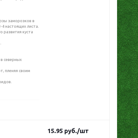
розы заморозков в
3-4 настоящих листа.
о развития куста
.
 в северных
т, пленяя своим
ридов.
15.95
руб.
/шт