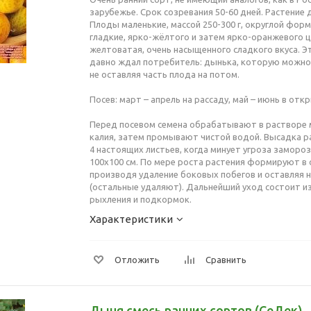
зарубежье. Срок созревания 50-60 дней. Растение
Плоды маленькие, массой 250-300 г, округлой фор
гладкие, ярко-жёлтого и затем ярко-оранжевого 
желтоватая, очень насыщенного сладкого вкуса. Э
давно ждал потребитель: дынька, которую можно 
не оставляя часть плода на потом.
Посев: март – апрель на рассаду, май – июнь в отк
Перед посевом семена обрабатывают в растворе 
калия, затем промывают чистой водой. Высадка ра
4 настоящих листьев, когда минует угроза заморо
100х100 см. По мере роста растения формируют в 
производя удаление боковых побегов и оставляя н
(остальные удаляют). Дальнейший уход состоит из
рыхления и подкормок.
Характеристики
Отложить
Сравнить
Дыня смесь ранних сортов (СеДек)