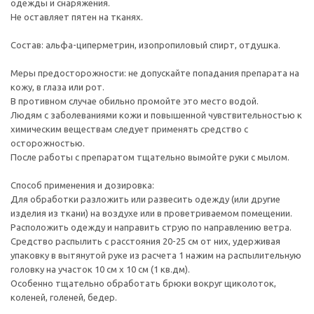
одежды и снаряжения.
Не оставляет пятен на тканях.
Состав: альфа-циперметрин, изопропиловый спирт, отдушка.
Меры предосторожности: не допускайте попадания препарата на
кожу, в глаза или рот.
В противном случае обильно промойте это место водой.
Людям с заболеваниями кожи и повышенной чувствительностью к
химическим веществам следует применять средство с
осторожностью.
После работы с препаратом тщательно вымойте руки с мылом.
Способ применения и дозировка:
Для обработки разложить или развесить одежду (или другие
изделия из ткани) на воздухе или в проветриваемом помещении.
Расположить одежду и направить струю по направлению ветра.
Средство распылить с расстояния 20-25 см от них, удерживая
упаковку в вытянутой руке из расчета 1 нажим на распылительную
головку на участок 10 см х 10 см (1 кв.дм).
Особенно тщательно обработать брюки вокруг щиколоток,
коленей, голеней, бедер.