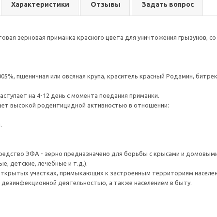
Характеристики
Отзывы
Задать вопрос
товая зерновая приманка красного цвета для уничтожения грызунов, с
005%, пшеничная или овсяная крупа, краситель красный Родамин, битрек
аступает на 4-12 день с момента поедания приманки.
ает высокой родентицидной активностью в отношении:
.
редство ЭФА - зерно предназначено для борьбы с крысами и домовым
е, детские, лечебные и т.д.).
открытых участках, примыкающих к застроенным территориям населен
 дезинфекционной деятельностью, а также населением в быту.