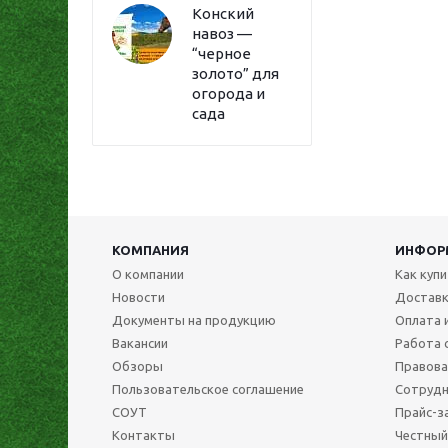
Конский
навоз —
“черное
золото” для
огорода и
сада
КОМПАНИЯ
ИНФОР
О компании
Как куп
Новости
Достав
Документы на продукцию
Оплата 
Вакансии
Работа 
Обзоры
Правова
Пользовательское соглашение
Сотрудн
СОУТ
Прайс-з
Контакты
Честный