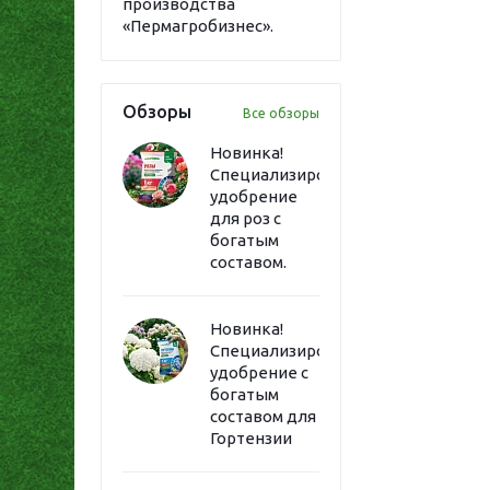
производства
«Пермагробизнес».
Обзоры
Все обзоры
Новинка!
Специализированное
удобрение
для роз с
богатым
составом.
Новинка!
Специализированное
удобрение с
богатым
составом для
Гортензии