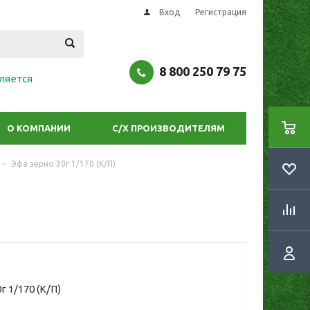
Вход
Регистрация
8 800 250 79 75
ляется
О КОМПАНИИ
С/Х ПРОИЗВОДИТЕЛЯМ
-
Эфа зерно 30г 1/170 (К/П)
г 1/170 (К/П)