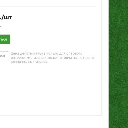
.
/шт
о
ться
Цена действительна только для оптового
ься
интернет-магазина и может отличаться от цен в
розничных магазинах