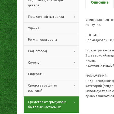
Подставки, крюки для
Описание
цветов
Посадочный материал
Универсальная го
грызунов.
Уценка
СОСТАВ:
Регуляторы роста
Бромадиолон - 0,
Гибель грызунов н
Сад-огород
Эфа зерно облад
- крыс,
Семена
- домовых мышей
Сидераты
НАЗНАЧЕНИЕ:
Родентицидное с
Средства защиты
категорий (пищевы
растений
Используется на 
право заниматься
Средства от грызунов и
бытовых насекомых