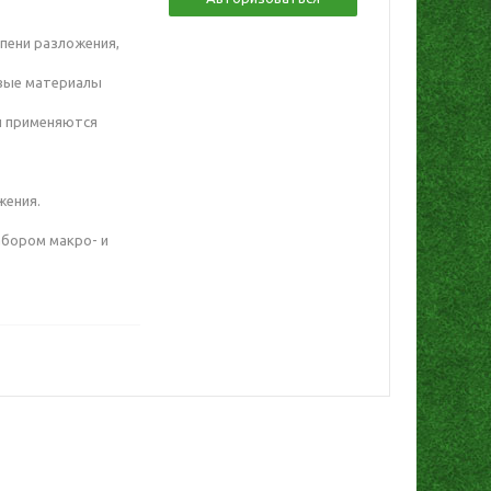
епени разложения,
вые материалы
и применяются
жения.
абором макро- и