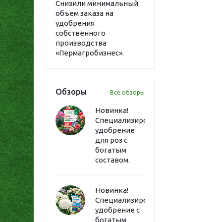
Снизили минимальный
объем заказа на
удобрения
собственного
производства
«Пермагробизнес».
Обзоры
Все обзоры
Новинка!
Специализированное
удобрение
для роз с
богатым
составом.
Новинка!
Специализированное
удобрение с
богатым