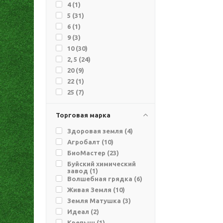
4 (
1
)
5 (
31
)
6 (
1
)
9 (
3
)
10 (
30
)
2, 5 (
24
)
20 (
9
)
22 (
1
)
25 (
7
)
35 (
1
)
40 (
3
)
Торговая марка
50 (
7
)
Здоровая земля (
4
)
60 (
1
)
Агробалт (
10
)
70 (
8
)
БиоМастер (
23
)
250 (
1
)
Буйский химический
300 (
2
)
завод (
1
)
Волшебная грядка (
6
)
Живая Земля (
10
)
Земля Матушка (
3
)
Идеал (
2
)
Крепыш (
1
)