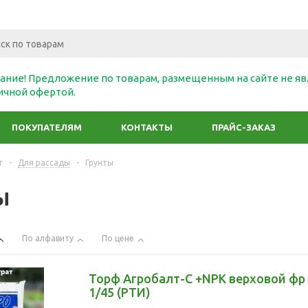
ание! Предложение по товарам, размещенным на сайте не яв
ичной офертой.
ПОКУПАТЕЛЯМ
КОНТАКТЫ
ПРАЙС-ЗАКАЗ
г
-
Для рассады
-
Грунты
ы
По алфавиту
По цене
Торф Агробалт-С +NPK верховой фр
1/45 (РТИ)