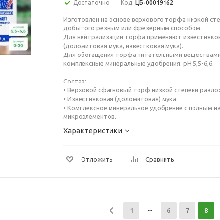
Достаточно
Код:
ЦБ-00019162
Изготовлен на основе верхового торфа низкой ст
добытого резным или фрезерным способом.
Для нейтрализации торфа применяют известняко
(доломитовая мука, известковая мука).
Для обогащения торфа питательными веществам
комплексные минеральные удобрения. рН 5,5-6,6.
Состав:
• Верховой сфагновый торф низкой степени разло
• Известняковая (доломитовая) мука.
• Комплексное минеральное удобрение с полным н
микроэлементов.
Характеристики
Отложить
Сравнить
1
6
7
8