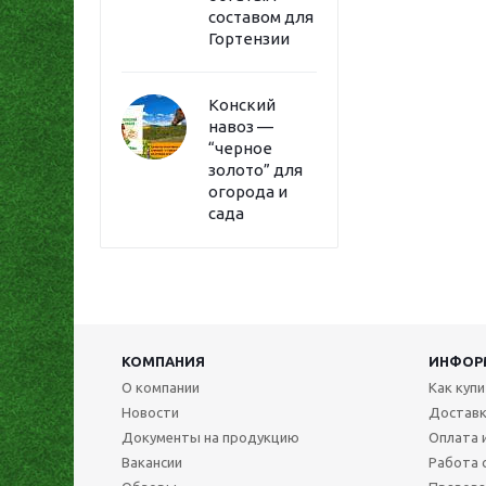
составом для
Гортензии
Конский
навоз —
“черное
золото” для
огорода и
сада
КОМПАНИЯ
ИНФОР
О компании
Как куп
Новости
Достав
Документы на продукцию
Оплата 
Вакансии
Работа 