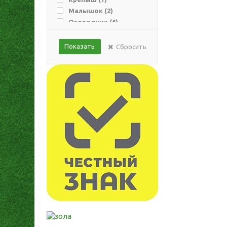
Малышок (
2
)
Огородник (
6
)
Орехнин (
3
)
Параньга (
7
)
Сбросить
Пермагробизнес (
31
)
Сад Чудес (
14
)
Терра Нова (
2
)
Фаско (
9
)
Цветочный рай (
7
)