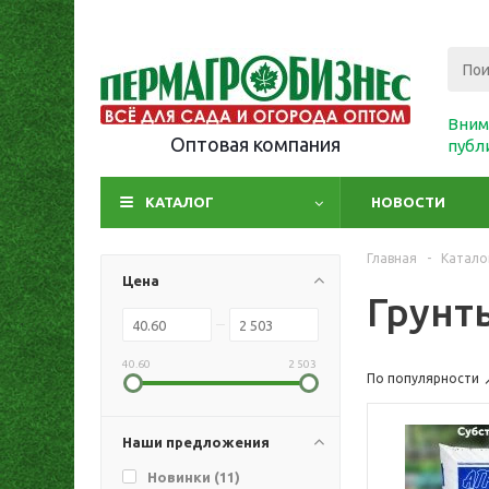
Вним
Оптовая компания
публ
КАТАЛОГ
НОВОСТИ
Главная
-
Катало
Цена
Грунт
40.60
2 503
По популярности
Наши предложения
Новинки (
11
)