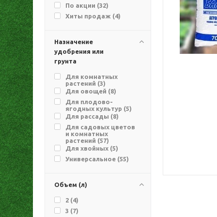
По акции (
32
)
Хиты продаж (
4
)
Назначение
удобрения или
грунта
Для комнатных
растений (
3
)
Для овощей (
8
)
Для плодово-
ягодных культур (
5
)
Для рассады (
8
)
Для садовых цветов
и комнатных
растений (
57
)
Для хвойных (
5
)
Универсальное (
55
)
Объем (л)
2 (
4
)
3 (
7
)