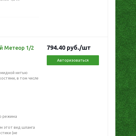
794.40
руб.
/шт
й Метеор 1/2
Авторизоваться
амидной нитью
костями, в том числе
о режима
м этот вид шланга
стики (не