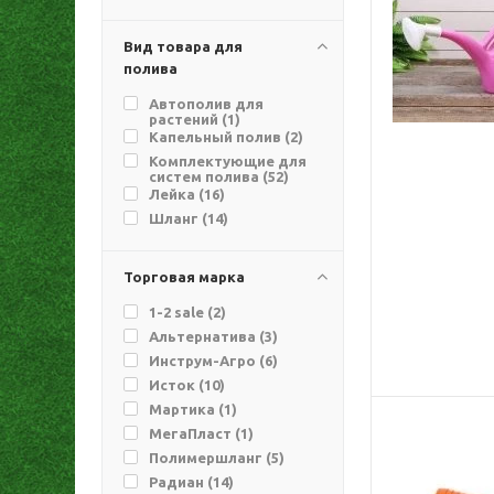
Вид товара для
полива
Автополив для
растений (
1
)
Капельный полив (
2
)
Комплектующие для
систем полива (
52
)
Лейка (
16
)
Шланг (
14
)
Торговая марка
1-2 sale (
2
)
Альтернатива (
3
)
Инструм-Агро (
6
)
Исток (
10
)
Мартика (
1
)
МегаПласт (
1
)
Полимершланг (
5
)
Радиан (
14
)