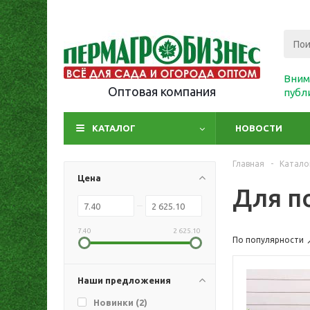
Вним
Оптовая компания
публ
КАТАЛОГ
НОВОСТИ
Главная
-
Катало
Цена
Для п
7.40
2 625.10
По популярности
Наши предложения
Новинки (
2
)