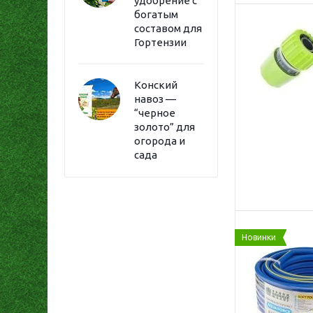
удобрение с
богатым
составом для
Гортензии
Конский
навоз —
“черное
золото” для
огорода и
сада
Новинки