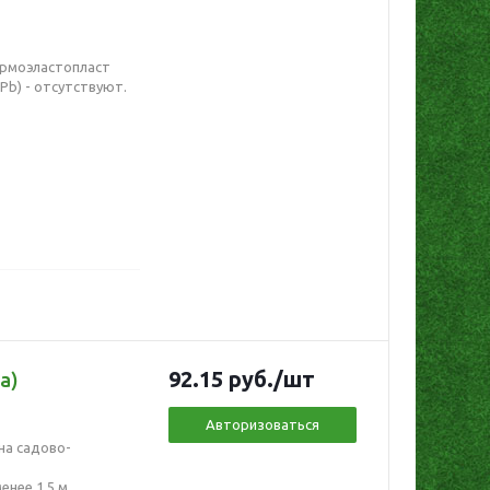
Термоэластопласт
(Pb) - отсутствуют.
92.15
руб.
/шт
а)
Авторизоваться
на садово-
нее 1,5 м.