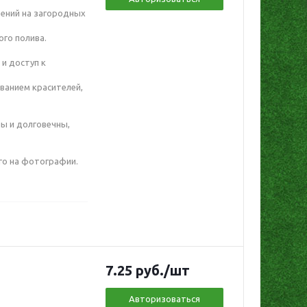
тений на загородных
ого полива.
 и доступ к
ованием красителей,
ы и долговечны,
го на фотографии.
7.25
руб.
/шт
Авторизоваться