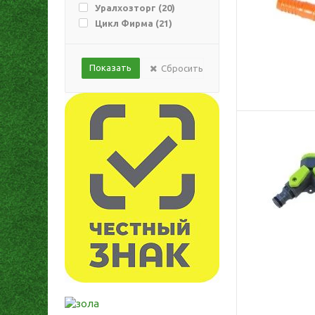
Уралхозторг (
20
)
Цикл Фирма (
21
)
Сбросить