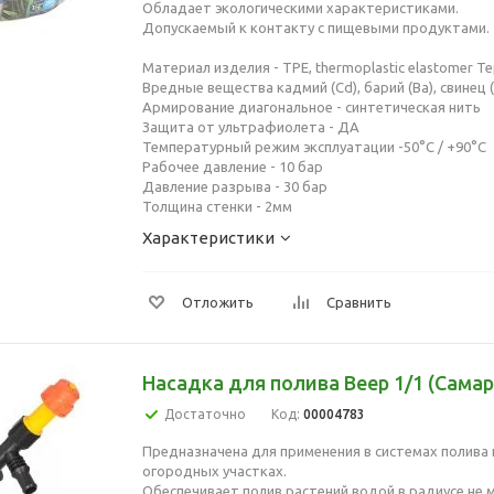
Обладает экологическими характеристиками.
Допускаемый к контакту с пищевыми продуктами.
Материал изделия - TPE, thermoplastic elastomer 
Вредные вещества кадмий (Cd), барий (Ba), свинец 
Армирование диагональное - синтетическая нить
Защита от ультрафиолета - ДА
Температурный режим эксплуатации -50°С / +90°С
Рабочее давление - 10 бар
Давление разрыва - 30 бар
Толщина стенки - 2мм
Характеристики
Отложить
Сравнить
Насадка для полива Веер 1/1 (Самар
Достаточно
Код:
00004783
Предназначена для применения в системах полива 
огородных участках.
Обеспечивает полив растений водой в радиусе не ме