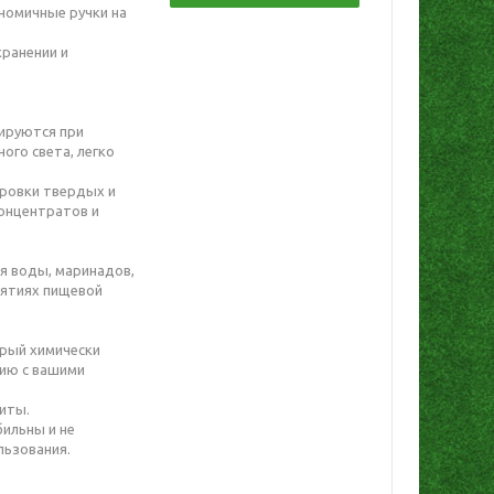
номичные ручки на
хранении и
мируются при
ого света, легко
ировки твердых и
концентратов и
я воды, маринадов,
риятиях пищевой
орый химически
цию с вашими
риты.
ильны и не
льзования.