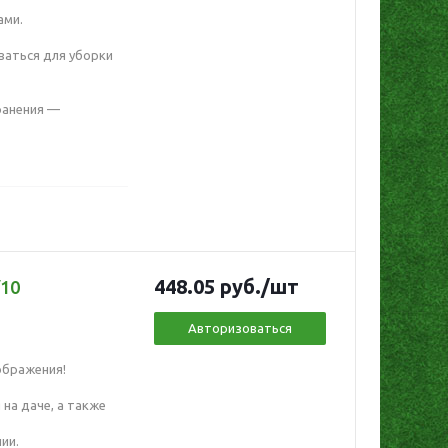
ами.
аться для уборки
хранения —
448.05
руб.
/шт
/10
Авторизоваться
ображения!
на даче, а также
ии.