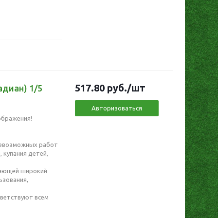
517.80
руб.
/шт
адиан) 1/5
Авторизоваться
ображения!
севозможных работ
, купания детей,
вающей широкий
ьзования,
тветствуют всем