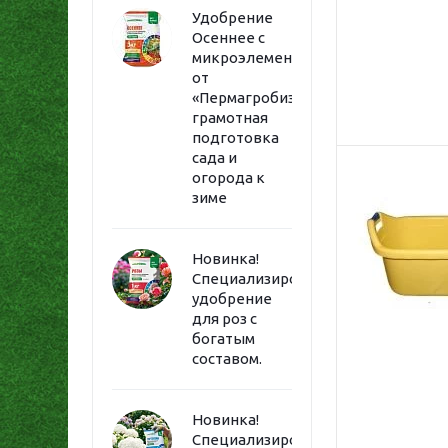
Удобрение
Осеннее с
микроэлементами
от
«Пермагробизнес»:
грамотная
подготовка
сада и
огорода к
зиме
Новинка!
Специализированное
удобрение
для роз с
богатым
составом.
Новинка!
Специализированное