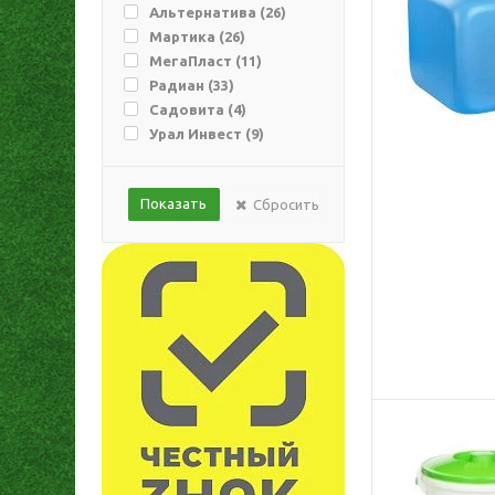
Альтернатива (
26
)
Мартика (
26
)
МегаПласт (
11
)
Радиан (
33
)
Садовита (
4
)
Урал Инвест (
9
)
Сбросить