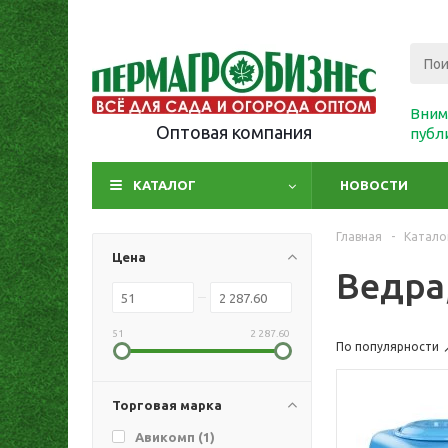
Вним
Оптовая компания
публ
КАТАЛОГ
НОВОСТИ
Главная
-
Катало
Цена
Ведра,
51
2 287.60
По популярности
Торговая марка
Авикомп (
1
)