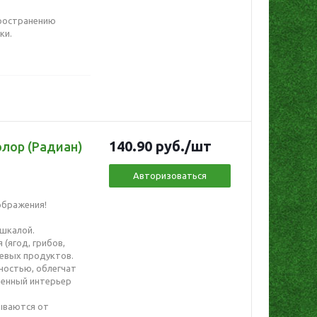
пространению
ки.
140.90
руб.
/шт
олор (Радиан)
Авторизоваться
ображения!
 шкалой.
(ягод, грибов,
щевых продуктов.
ностью, облегчат
менный интерьер
ываются от