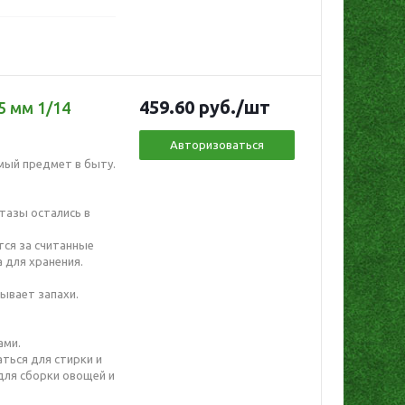
459.60
руб.
/шт
5 мм 1/14
Авторизоваться
мый предмет в быту.
тазы остались в
ся за считанные
 для хранения.
ывает запахи.
ами.
ться для стирки и
 для сборки овощей и