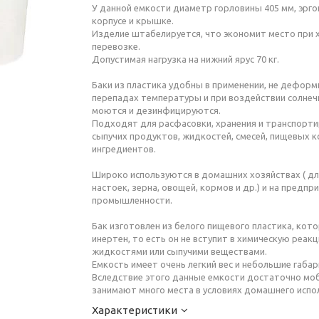
У данной емкости диаметр горловины 405 мм, эрго
корпусе и крышке.
Изделие штабелируется, что экономит место при 
перевозке.
Допустимая нагрузка на нижний ярус 70 кг.
Баки из пластика удобны в применении, не дефор
перепадах температуры и при воздействии солнечн
моются и дезинфицируются.
Подходят для расфасовки, хранения и транспорт
сыпучих продуктов, жидкостей, смесей, пищевых 
ингредиентов.
Широко используются в домашних хозяйствах ( дл
настоек, зерна, овощей, кормов и др.) и на предп
промышленности.
Бак изготовлен из белого пищевого пластика, кот
инертен, то есть он не вступит в химическую реак
жидкостями или сыпучими веществами.
Емкость имеет очень легкий вес и небольшие габа
Вследствие этого данные емкости достаточно моб
занимают много места в условиях домашнего испо
Характеристики