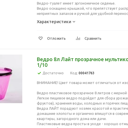
Ведро-туалет имеет эргономичное сиденье.
Ведро оснащено крышкой, что препятствует рас
неприятных запахов и ручкой для удобной перенос
Характеристики
Отложить
Сравнить
Ведро 8л Лайт прозрачное мультик
1/10
Достаточно
Код:
00041763
ВНИМАНИЕ! Цвет товара может отличаться от из
Ведро пластиковое прозрачное 8 литров с мерной
Легкое пищевое ведро подойдет для сбора урожая 
фруктов), хранения воды, холодных и горячих пи
Ведра ЛАЙТ порадуют хозяек красотой и практич
домашние хлопоты и органично впишутся в совре
квартиры, загородного дома или дачи.
Пластиковые ведра просты в уходе - хорошо отм