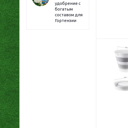
удобрение с
богатым
составом для
Гортензии