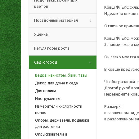
Подставки, крюки для
цветов
Ковш ФЛЕКС скла
Идеально впишетс
Посадочный материал
Отличное примене
Уценка
Ковш ФЛЕКС, можн
Занимает мало ме
Регуляторы роста
Он легко моется 
Сад-огород
В ковше предусмо
Ведра, канистры, баки, тазы
Чтобы разложить 
Декор для дома и сада
Другой рукой воз
Для полива
Переверните ковш
Инструменты
Измерители кислотности
Размеры:
почвы
в сложенном виде: 
в разложенном виде
Опоры, держатели, подвязки
для растений
Опрыскиватели и