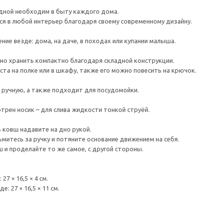
дной необходим в быту каждого дома.
я в любой интерьер благодаря своему современному дизайну.
ние везде: дома, на даче, в походах или купании малыша.
о хранить компактно благодаря складной конструкции.
ста на полке или в шкафу, также его можно повесить на крючок.
в ручную, а также подходит для посудомойки.
трен носик – для слива жидкости тонкой струёй.
ковш надавите на дно рукой.
ьмитесь за ручку и потяните основание движением на себя.
 и проделайте то же самое, с другой стороны.
27 × 16,5 × 4 см.
: 27 × 16,5 × 11 см.