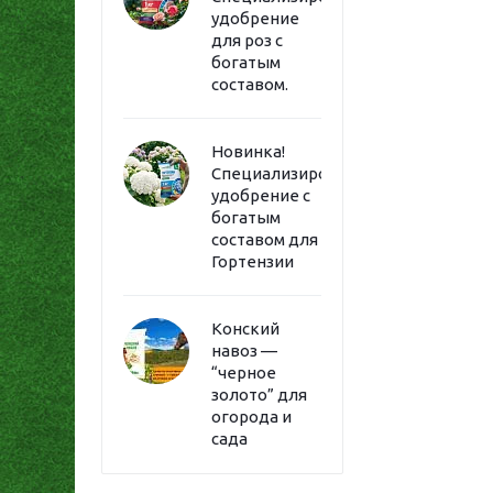
удобрение
для роз с
богатым
составом.
Новинка!
Специализированное
удобрение с
богатым
составом для
Гортензии
Конский
навоз —
“черное
золото” для
огорода и
сада