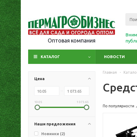
Вним
Оптовая компания
публ
КАТАЛОГ
НОВОСТИ
Главная
-
Катало
Цена
Средс
10.05
1 073.65
По популярности
Наши предложения
Новинки (
2
)