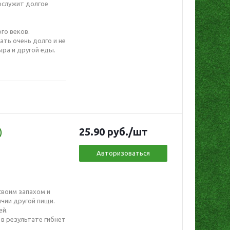
ослужит долгое
го веков.
ть очень долго и не
ыра и другой еды.
25.90
руб.
/шт
)
Авторизоваться
своим запахом и
ичии другой пищи.
ей.
 в результате гибнет