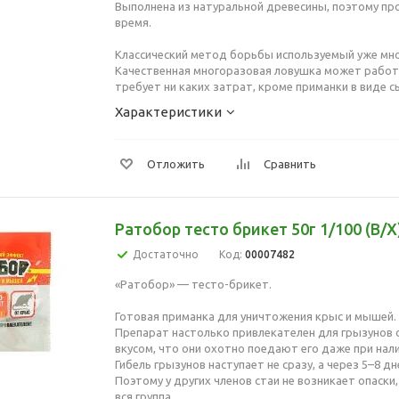
Выполнена из натуральной древесины, поэтому пр
время.
Классический метод борьбы используемый уже мно
Качественная многоразовая ловушка может работа
требует ни каких затрат, кроме приманки в виде с
Характеристики
Отложить
Сравнить
Ратобор тесто брикет 50г 1/100 (В/Х
Достаточно
Код:
00007482
«Ратобор» — тесто-брикет.
Готовая приманка для уничтожения крыс и мышей.
Препарат настолько привлекателен для грызунов 
вкусом, что они охотно поедают его даже при нал
Гибель грызунов наступает не сразу, а через 5–8 дн
Поэтому у других членов стаи не возникает опаски,
вся группа.