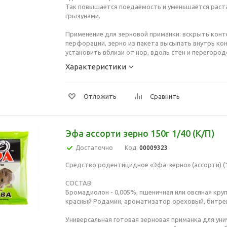
Так повышается поедаемость и уменьшается раст
грызунами.
Применение для зерновой приманки: вскрыть конт
перфорации, зерно из пакета высыпать внутрь ко
установить вблизи от нор, вдоль стен и перегород
Характеристики
Отложить
Сравнить
Эфа ассорти зерно 150г 1/40 (К/П)
Достаточно
Код:
00009323
Средство родентицидное «Эфа-зерно» (ассорти) (15
СОСТАВ:
Бромадиолон - 0,005%, пшеничная или овсяная круп
красный Родамин, ароматизатор ореховый, битре
Универсальная готовая зерновая приманка для ун