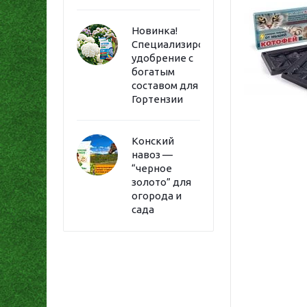
Новинка!
Специализированное
удобрение с
богатым
составом для
Гортензии
Конский
навоз —
“черное
золото” для
огорода и
сада