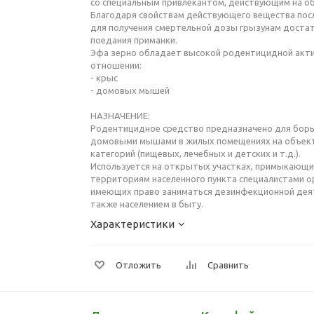
со специальным привлекантом, действующим на об
Благодаря свойствам действующего вещества пос
для получения смертельной дозы грызунам достат
поедания приманки.
Эфа зерно обладает высокой родентицидной акт
отношении:
- крыс
- домовых мышей
НАЗНАЧЕНИЕ:
Родентицидное средство предназначено для борь
домовыми мышами в жилых помещениях на объек
категорий (пищевых, лечебных и детских и т.д.).
Используется на открытых участках, примыкающи
территориям населенного пункта специалистами о
имеющих право заниматься дезинфекционной дея
также населением в быту.
Характеристики
Отложить
Сравнить