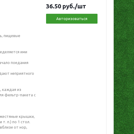
36.50
руб.
/шт
Авторизоваться
ль, пищевые
ределяется ими
ачало поедания
здают неприятного
, каждая из
ля фильтр-пакета с
 жестяные крышки,
т. п.) по 1 стол.
вблизи от нор,