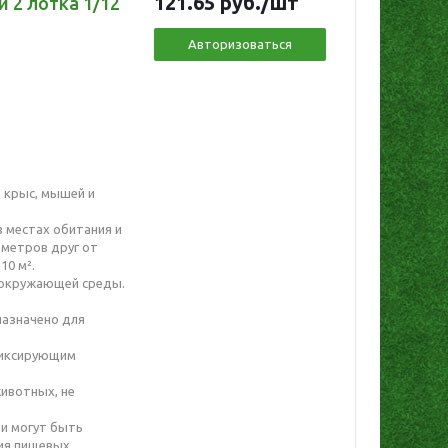
121.65
руб.
/шт
 2 лотка 1/12
Авторизоваться
 крыс, мышей и
 местах обитания и
 метров друг от
10 м².
и окружающей среды.
азначено для
фиксирующим
ивотных, не
и могут быть
ния пищевых