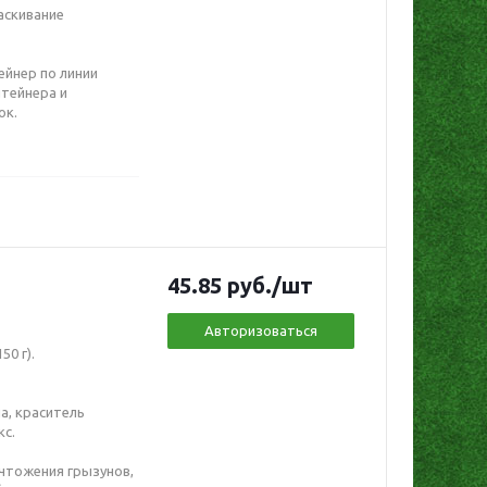
аскивание
ейнер по линии
нтейнера и
ок.
45.85
руб.
/шт
Авторизоваться
0 г).
а, краситель
кс.
ичтожения грызунов,