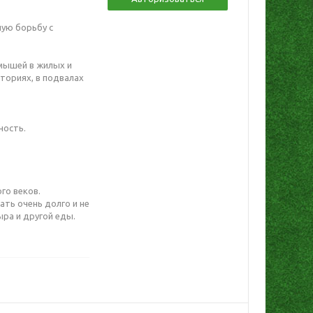
ую борьбу с
мышей в жилых и
ториях, в подвалах
ность.
го веков.
ть очень долго и не
ыра и другой еды.