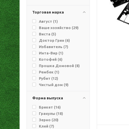
Торговая марка
Август (
1
)
Ваше хозяйство (
29
)
Виста (
5
)
Доктор Грин (
6
)
Избавитель (
7
)
Инта-Вир (
1
)
Котофей (
6
)
Прошка Домовой (
8
)
Рембек (
1
)
Рубит (
12
)
Чистый дом (
9
)
ЭФА (
8
)
Форма выпуска
Брикет (
16
)
Гранулы (
18
)
Зерно (
20
)
Клей (
7
)