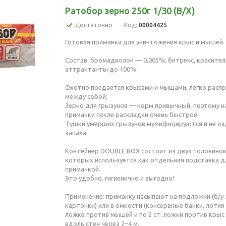
Ратобор зерно 250г 1/30 (В/Х)
Достаточно
Код:
00004425
Готовая приманка для уничтожения крыс и мышей.
Состав: бромадиолон — 0,005%; битрекс, красите
аттрактанты до 100%.
Охотно поедается крысами и мышами, легко расп
между собой;
Зерно для грызунов — корм привычный, поэтому н
приманки после раскладки очень быстрое.
Тушки умерших грызунов мумифицируются и не и
запаха.
Контейнер DOUBLE BOX состоит из двух половинок
которых используется как отдельная подставка д
приманкой.
Это удобно, гигиенично и выгодно!
Применение: приманку насыпают на подложки (б/у
картонки) или в ёмкости (консервные банки, лотки и 
ложке против мышей и по 2 ст. ложки против крыс 
вдоль стен через 2–4 м.