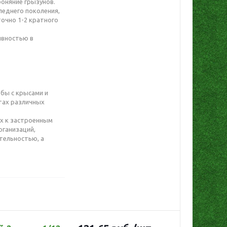
оняние грызунов.
леднего поколения,
очно 1-2 кратного
ивностью в
бы с крысами и
тах различных
х к застроенным
рганизаций,
тельностью, а