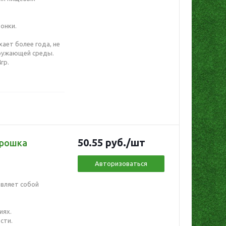
онки.
ает более года, не
кружающей среды.
гр.
50.55
руб.
/шт
Прошка
Авторизоваться
вляет собой
иях.
сти.