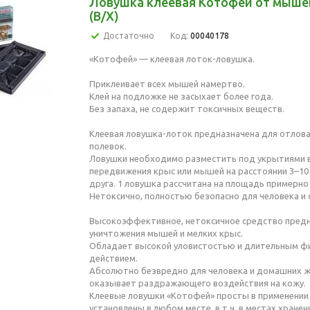
Ловушка клеевая Котофей от мышей
(В/Х)
Достаточно
Код:
00040178
«Котофей» — клеевая лоток-ловушка.
Приклеивает всех мышей намертво.
Клей на подложке не засыхает более года.
Без запаха, не содержит токсичных веществ.
Клеевая ловушка-лоток предназначена для отлова
полевок.
Ловушки необходимо разместить под укрытиями в
передвижения крыс или мышей на расстоянии 3–10
друга. 1 ловушка рассчитана на площадь примерно 
Нетоксично, полностью безопасно для человека 
Высокоэффективное, нетоксичное средство предн
уничтожения мышей и мелких крыс.
Обладает высокой уловистостью и длительным 
действием.
Абсолютно безвредно для человека и домашних ж
оказывает раздражающего воздействия на кожу.
Клеевые ловушки «Котофей» просты в применении 
установлены в любом месте, в т.ч. в местах хране