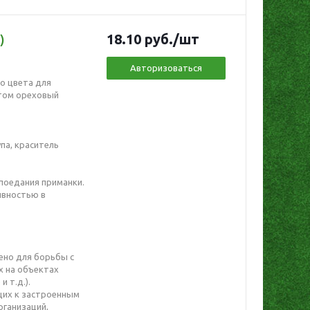
18.10
руб.
/шт
)
Авторизоваться
о цвета для
нтом ореховый
па, краситель
 поедания приманки.
ивностью в
ено для борьбы с
 на объектах
 т.д.).
щих к застроенным
рганизаций,