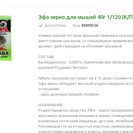
Эфа зерно для мышей 40г 1/120 (К/П
Достаточно
Код:
00009326
Универсальная готовая зерновая приманка красног
уничтожения грызунов, со специальным привлека
аромат, действующим на обоняние грызунов.
СОСТАВ:
Бромадиолона - 0,005%, пшеничная или овсяная кру
красный Родамин, битрекс.
Гибель грызунов наступает на 4-12 день с момента
Эфа зерно обладает высокой родентицидной акт
отношении:
- крыс,домовых мышей, полевок.
НАЗНАЧЕНИЕ:
Родентицидное средство ЭФА - зерно предназнач
крысами и домовыми мышами в жилых помещениях
различных категорий (пищевые, детские, лечебные и
Рекомендуется на открытых участках, примыкаю
территориям населенного пункта специалистами о