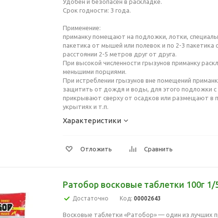
Удобен и безопасен в раскладке.
Срок годности: 3 года.
Применение:
приманку помещают на подложки, лотки, специаль
пакетика от мышей или полевок и по 2-3 пакетика 
расстоянии 2-5 метров друг от друга.
При высокой численности грызунов приманку раск
меньшими порциями.
При истреблении грызунов вне помещений приман
защитить от дождя и воды, для этого подложки с
прикрывают сверху от осадков или размещают в п
укрытиях и т.п.
Характеристики
Отложить
Сравнить
Ратобор восковые таблетки 100г 1/5
Достаточно
Код:
00002643
Восковые таблетки «Ратобор» — один из лучших п