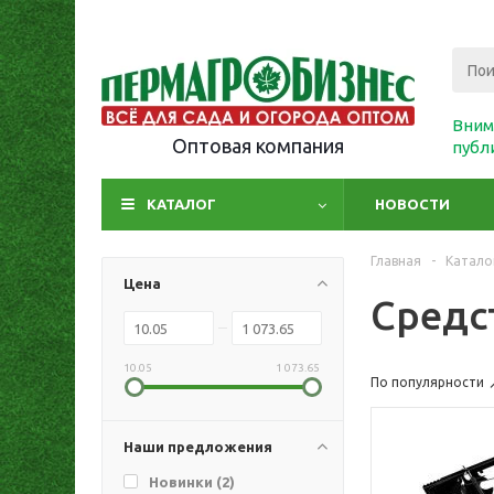
Вним
Оптовая компания
публ
КАТАЛОГ
НОВОСТИ
Главная
-
Катало
Цена
Средс
10.05
1 073.65
По популярности
Наши предложения
Новинки (
2
)