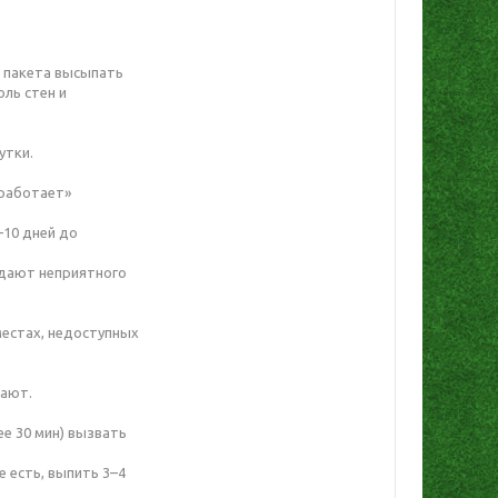
з пакета высыпать
оль стен и
утки.
сработает»
–10 дней до
здают неприятного
местах, недоступных
вают.
е 30 мин) вызвать
е есть, выпить 3–4