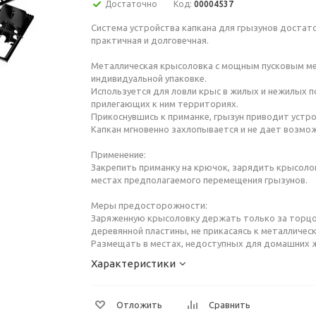
Достаточно
Код:
00004537
Система устройства капкана для грызунов достат
практичная и долговечная.
Металлическая крысоловка с мощным пусковым м
индивидуальной упаковке.
Используется для ловли крыс в жилых и нежилых п
прилегающих к ним территориях.
Прикоснувшись к приманке, грызун приводит устро
Капкан мгновенно захлопывается и не дает возмо
Применение:
Закрепить приманку на крючок, зарядить крысолов
местах предполагаемого перемещения грызунов.
Меры предосторожности:
Заряженную крысоловку держать только за торц
деревянной пластины, не прикасаясь к металличес
Размещать в местах, недоступных для домашних 
Характеристики
Отложить
Сравнить