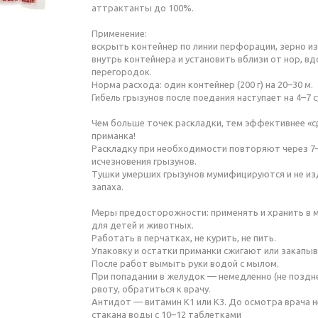
аттрактанты до 100%.
Применение:
вскрыть контейнер по линии перфорации, зерно и
внутрь контейнера и установить вблизи от нор, вд
перегородок.
Норма расхода: один контейнер (200 г) на 20–30 м.
Гибель грызунов после поедания наступает на 4–7 с
Чем больше точек раскладки, тем эффективнее «
приманка!
Раскладку при необходимости повторяют через 7
исчезновения грызунов.
Тушки умерших грызунов мумифицируются и не и
запаха.
Меры предосторожности: применять и хранить в 
для детей и животных.
Работать в перчатках, не курить, не пить.
Упаковку и остатки приманки сжигают или закапы
После работ вымыть руки водой с мылом.
При попадании в желудок — немедленно (не поздне
рвоту, обратиться к врачу.
Антидот — витамин К1 или К3. До осмотра врача н
стакана воды с 10–12 таблетками