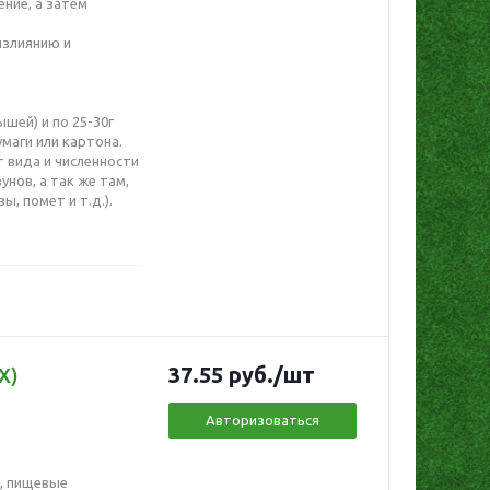
ение, а затем
излиянию и
шей) и по 25-30г
маги или картона.
т вида и численности
нов, а так же там,
, помет и т.д.).
37.55
руб.
/шт
Х)
Авторизоваться
ь, пищевые