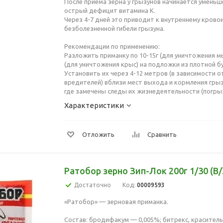
После приема зерна у грызунов начинается уменьш
острый дефицит витамина К.
Через 4-7 дней это приводит к внутреннему крово
безболезненной гибели грызуна.
Рекомендации по применению:
Разложить приманку по 10-15г (для уничтожения мы
(для уничтожения крыс) на подложки из плотной бу
Установить их через 4-12 метров (в зависимости о
вредителей) вблизи мест выхода и кормления грызу
где замечены следы их жизнедеятельности (погрызы
Характеристики
Отложить
Сравнить
Ратобор зерно Зип-Лок 200г 1/30 (В/
Достаточно
Код:
00009593
«Ратобор» — зерновая приманка.
Состав: бродифакум — 0,005%; битрекс, красител