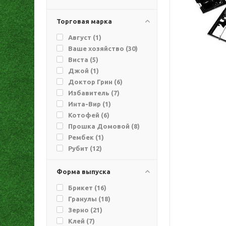
Торговая марка
Август (
1
)
Ваше хозяйство (
30
)
Виста (
5
)
Джой (
1
)
Доктор Грин (
6
)
Избавитель (
7
)
Инта-Вир (
1
)
Котофей (
6
)
Прошка Домовой (
8
)
Рембек (
1
)
Рубит (
12
)
Чистый дом (
9
)
ЭФА (
8
)
Форма выпуска
Брикет (
16
)
Гранулы (
18
)
Зерно (
21
)
Клей (
7
)