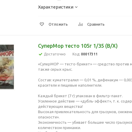
Характеристики
Отложить
Сравнить
СуперМор тесто 105г 1/35 (В/Х)
Достаточно
Код:
00017311
«СуперМОР — тесто-брикет» — средство против м
также серых крыс.
Состав: куматетралил — 0,01 %, дифенакум — 0,00
красители и пищевые наполнители.
Каждый брикет (7 г) упакован в фильтр-пакет.
Усиленное действие — «дубль-эффект», т. к. содер
действующих вещества!
Высокая привлекательность для грызунов, снижени
опасности».
Экономичность — убивает большее число грызун
количеством приманки.