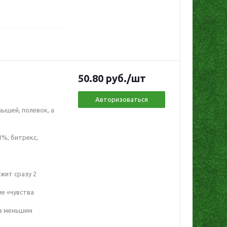
50.80
руб.
/шт
Авторизоваться
ышей, полевок, а
3%, битрекс,
жит сразу 2
е «чувства
ов меньшим