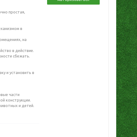
очно простая,
еханизмом в
омещениях, на
йство в действие.
жности сбежать.
ку и установить в
овые части
кой конструкции.
животных и детей.