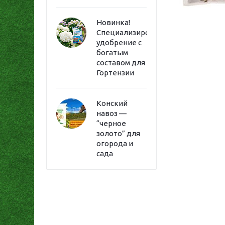
Новинка!
Специализированное
удобрение с
богатым
составом для
Гортензии
Конский
навоз —
“черное
золото” для
огорода и
сада