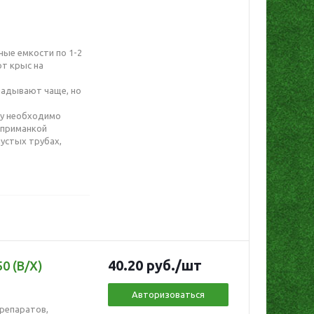
ные емкости по 1-2
от крыс на
ладывают чаще, но
ку необходимо
 приманкой
устых трубах,
40.20
руб.
/шт
0 (В/Х)
Авторизоваться
репаратов,