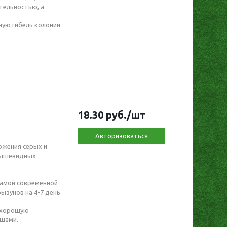
тельностью, а
ную гибель колонии
18.30
руб.
/шт
Авторизоваться
ожения серых и
 мышевидных
самой современной
ызунов на 4-7 день
т хорошую
ышами.