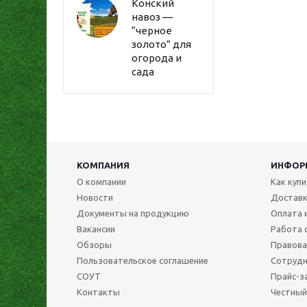
Конский
навоз —
“черное
золото” для
огорода и
сада
КОМПАНИЯ
ИНФОР
О компании
Как куп
Новости
Достав
Документы на продукцию
Оплата 
Вакансии
Работа 
Обзоры
Правова
Пользовательское соглашение
Сотрудн
СОУТ
Прайс-з
Контакты
Честный