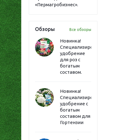
«Пермагробизнес».
Обзоры
Все обзоры
Новинка!
Специализированное
удобрение
для роз с
богатым
составом.
Новинка!
Специализированное
удобрение с
богатым
составом для
Гортензии