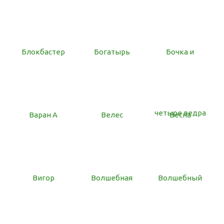
Блокбастер
Богатырь
Бочка и
четыре ведра
Варан А
Велес
Весна
Вигор
Волшебная
Волшебный