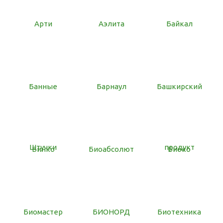
Арти
Аэлита
Байкал
Банные
Барнаул
Башкирский
Штучки
продукт
Бинко
Биоабсолют
Биоко
Биомастер
БИОНОРД
Биотехника