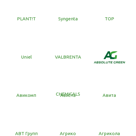
PLANT!T
Syngenta
TOP
Uniel
VALBRENTA
CHEMICALS
Авикомп
Ависта
Авита
АВТ Групп
Агрико
Агрикола