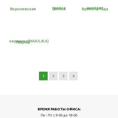
грядка
минерал
Воронежская
Восток
Времена Года
керамика(MAIOLIKA)
Гавриш
1
2
3
4
ВРЕМЯ РАБОТЫ ОФИСА:
Пн - Пт с 9-00 до 18-00