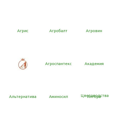
Агрис
Агробалт
Агровин
Агроспантекс
Академия
Цветоводства
Альтернатива
Аминосил
Ангора