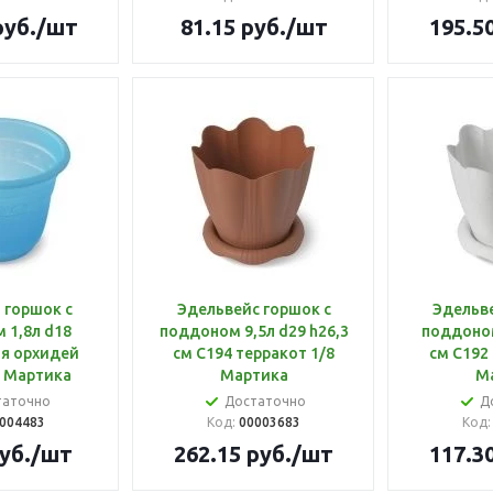
уб.
/шт
81.15
руб.
/шт
195.5
 горшок с
Эдельвейс горшок с
Эдельве
 1,8л d18
поддоном 9,5л d29 h26,3
поддоном
ля орхидей
см С194 терракот 1/8
см С192
8 Мартика
Мартика
М
таточно
Достаточно
Д
004483
Код:
00003683
Код
уб.
/шт
262.15
руб.
/шт
117.3