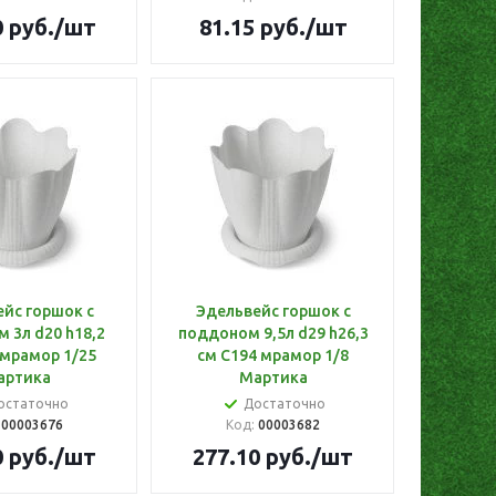
0
руб.
/шт
81.15
руб.
/шт
йс горшок с
Эдельвейс горшок с
 3л d20 h18,2
поддоном 9,5л d29 h26,3
 мрамор 1/25
см С194 мрамор 1/8
артика
Мартика
остаточно
Достаточно
:
00003676
Код:
00003682
0
руб.
/шт
277.10
руб.
/шт