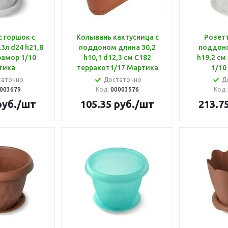
 горшок с
Колывань кактусница с
Розетт
3л d24 h21,8
поддоном длина 30,2
поддоно
рамор 1/10
h10,1 d12,3 см С182
h19,2 см
тика
терракот1/17 Мартика
1/10
таточно
Достаточно
Д
003679
Код:
00003576
Код
уб.
/шт
105.35
руб.
/шт
213.7