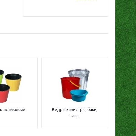
е
пластиковые
Ведра, канистры, баки,
тазы