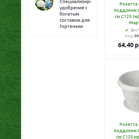
Специализированное
Розетта 
удобрение с
поддоном 0
богатым
см С125 те
составом для
Мар
Гортензии
Дос
Код:
00
64.40
р
Розетта 
поддоном 0
см С125 м