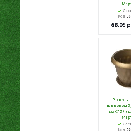
Мар
Дос
Код:
00
68.05
р
Розетта 
поддоном 2,
см С127 зо
Мар
Дос
Код:
00