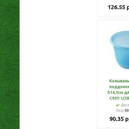
126.55
р
Колывань
поддоном
h14,5см д
С93П 1/2
Дос
Код:
00
90.35
р