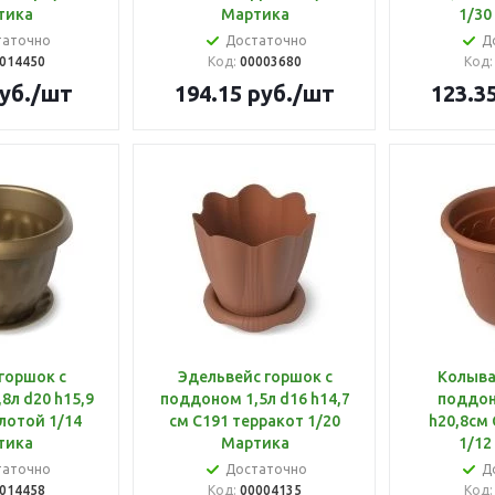
тика
Мартика
1/30
таточно
Достаточно
Д
014450
Код:
00003680
Код
уб.
/шт
194.15
руб.
/шт
123.3
горшок с
Эдельвейс горшок с
Колыва
8л d20 h15,9
поддоном 1,5л d16 h14,7
поддон
лотой 1/14
см С191 терракот 1/20
h20,8см 
тика
Мартика
1/12
таточно
Достаточно
Д
014458
Код:
00004135
Код