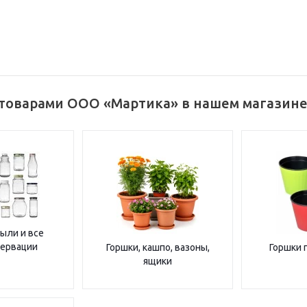
 товарами ООО «Мартика» в нашем магазин
тыли и все
сервации
Горшки, кашпо, вазоны,
Горшки 
ящики