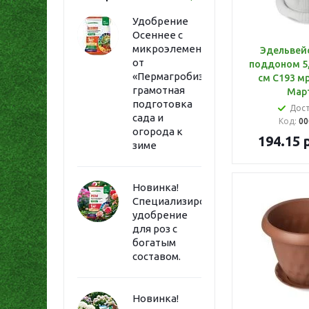
Удобрение
Осеннее с
микроэлементами
Эдельвейс
от
поддоном 5,
«Пермагробизнес»:
см С193 м
грамотная
Мар
подготовка
Дос
сада и
Код:
00
огорода к
194.15
р
зиме
Новинка!
Специализированное
удобрение
для роз с
богатым
составом.
Новинка!