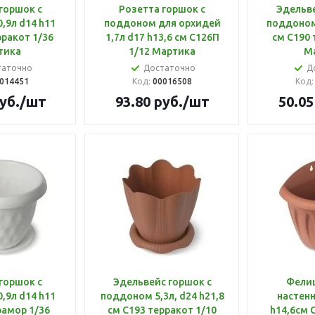
горшок с
Розетта горшок с
Эдельве
,9л d14 h11
поддоном для орхидей
поддоном 
рракот 1/36
1,7л d17 h13,6 см С126П
см С190 
тика
1/12 Мартика
М
таточно
Достаточно
Д
014451
Код:
00016508
Код
уб.
/шт
93.80
руб.
/шт
50.05
горшок с
Эдельвейс горшок с
Фели
,9л d14 h11
поддоном 5,3л, d24 h21,8
настенн
рамор 1/36
см С193 терракот 1/10
h14,6см 