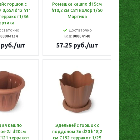
йс горшок с
Ромашка кашпо d15см
0,65л d12 h11
h10,2 см С81 колор 1/50
терракот1/36
Мартика
артика
остаточно
Достаточно
:
00004134
Код:
00004140
руб.
/шт
57.25
руб.
/шт
ция кашпо
Эдельвейс горшок с
ое 2л d20см
поддоном 3л d20 h18,2
С121 терракот
см С192 терракот 1/25