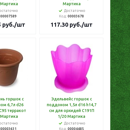
 Мартика
Мартика
остаточно
Достаточно
:
00007589
Код:
00003678
5
руб.
/шт
117.30
руб.
/шт
нь горшок с
Эдельвейс горшок с
ом 6,7л d26
поддоном 1,5л d16 h14,7
С95 терракот
см для орхидей С191П
 Мартика
1/20 Мартика
остаточно
Достаточно
:
00003631
Код:
00004485