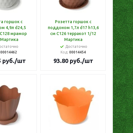
а горшок с
Розетта горшок с
м 4,9л d24,5
поддоном 1,7л d17 h13,6
 С128 мрамор
см С126 терракот 1/12
 Мартика
Мартика
остаточно
Достаточно
:
00014462
Код:
00014454
5
руб.
/шт
93.80
руб.
/шт