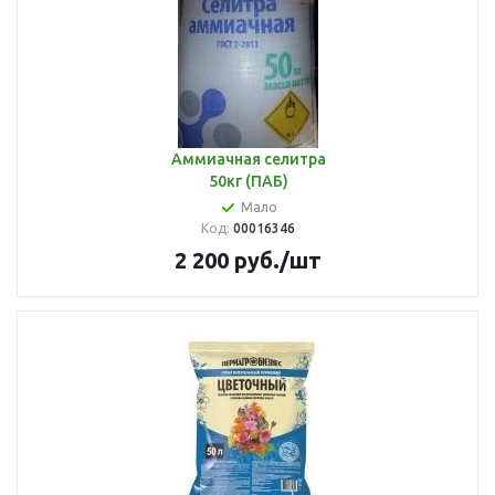
Аммиачная селитра
50кг (ПАБ)
Мало
Код:
00016346
2 200
руб.
/шт