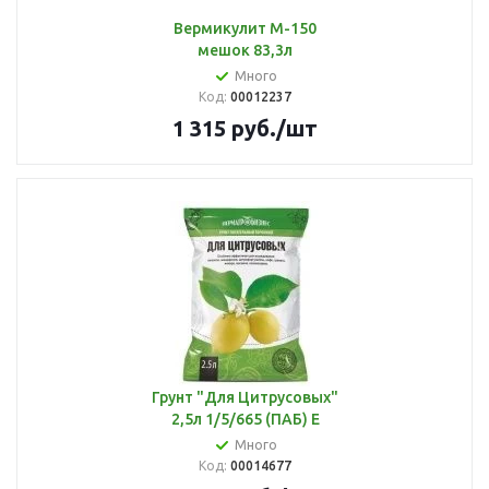
Вермикулит М-150
мешок 83,3л
Много
Код:
00012237
1 315
руб.
/шт
Грунт "Для Цитрусовых"
2,5л 1/5/665 (ПАБ) Е
Много
Код:
00014677