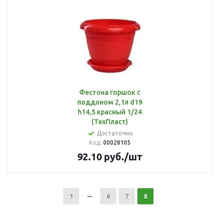
Фестона горшок с
поддоном 2,1л d19
h14,5 красный 1/24
(ТехПласт)
Достаточно
Код:
00028105
92.10
руб.
/шт
1
6
7
8