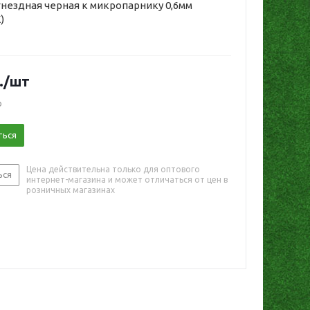
 гнездная черная к микропарнику 0,6мм
)
.
/шт
о
ться
Цена действительна только для оптового
ься
интернет-магазина и может отличаться от цен в
розничных магазинах