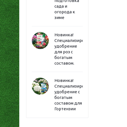
подготовка
сада и
огорода к
зиме
Новинка!
Специализированное
удобрение
для роз с
богатым
составом.
Новинка!
Специализированное
удобрение с
богатым
составом для
Гортензии