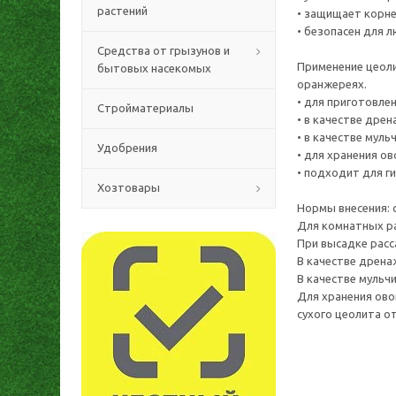
растений
• защищает корне
• безопасен для 
Средства от грызунов и
Применение цеоли
бытовых насекомых
оранжереях.
• для приготовле
Стройматериалы
• в качестве дре
• в качестве мульч
Удобрения
• для хранения ов
• подходит для г
Хозтовары
Нормы внесения: 
Для комнатных ра
При высадке расс
В качестве дрена
В качестве мульч
Для хранения ово
сухого цеолита от