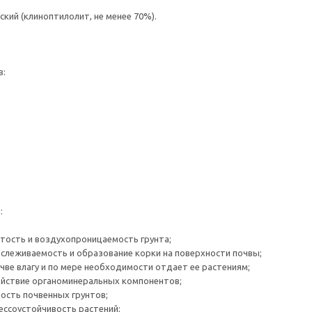
ский (клиноптилолит, не менее 70%).
в:
:
тость и воздухопроницаемость грунта;
слеживаемость и образование корки на поверхности почвы;
очве влагу и по мере необходимости отдает ее растениям;
ействие органоминеральных компонентов;
ность почвенных грунтов;
рессоустойчивость растений;