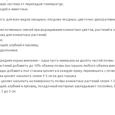
вую систему от перепадов температур;
людей и животных;
та: для всех видов овощных, плодово-ягодных, цветочно-декоративных
ния почвенных смесей при выращивании комнатных цветов, растений в о
нажа для комнатных растений;
и;
ощей, клубней и луковиц;
идропоники.
средняя норма внесения – одна часть минерала на десять частей почвы.
стений добавить до 10% объема почвы (на горшок любого объема внест
ады добавить пол стакана цеолита в каждую лунку, перемешать с почв
жа цеолит насыпать слоем 3-5 см на дно горшка.
и цеолит насыпать на поверхность почвы комнатных растений слоем 1-2
щей, клубней и луковиц, посадочный материал закладывают послойно, 
 2 до 5 см.