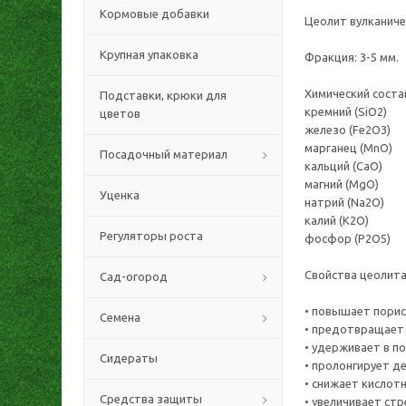
Кормовые добавки
Цеолит вулканиче
Крупная упаковка
Фракция: 3-5 мм.
Химический соста
Подставки, крюки для
кремний (SiО2)
цветов
железо (Fе2О3)
марганец (МnО)
Посадочный материал
кальций (СаО)
магний (МgО)
Уценка
натрий (Nа2О)
калий (К2О)
Регуляторы роста
фосфор (Р2О5)
Свойства цеолита
Сад-огород
• повышает порис
Семена
• предотвращает 
• удерживает в п
Сидераты
• пролонгирует д
• снижает кислот
Средства защиты
• увеличивает ст