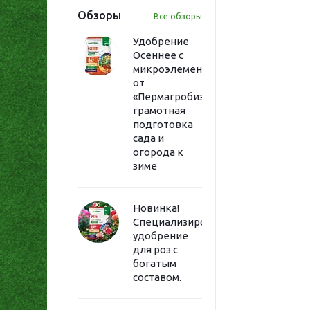
Обзоры
Все обзоры
Удобрение
Осеннее с
микроэлементами
от
«Пермагробизнес»:
грамотная
подготовка
сада и
огорода к
зиме
Новинка!
Специализированное
удобрение
для роз с
богатым
составом.