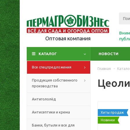
Вним
Оптовая компания
публ
КАТАЛОГ
НОВОСТИ
Все спецпредложения
Главная
-
Катало
Цеолит
Продукция собственного
производства
Антигололёд
Антисептики и крема
Хиты продаж
Новинки
Банки, бутыли и все для