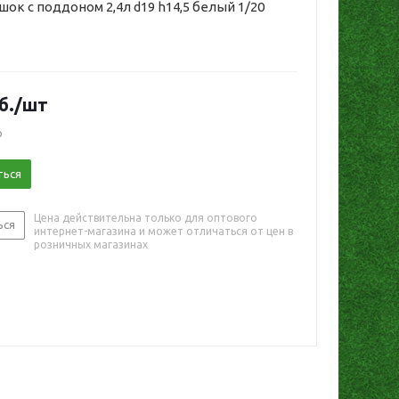
шок с поддоном 2,4л d19 h14,5 белый 1/20
б.
/шт
о
ться
Цена действительна только для оптового
ься
интернет-магазина и может отличаться от цен в
розничных магазинах