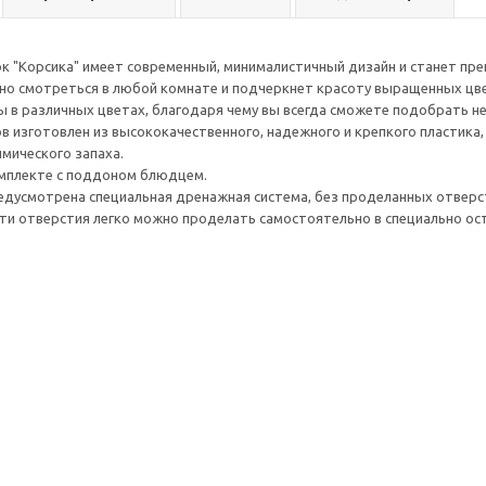
 "Корсика" имеет современный, минималистичный дизайн и станет пр
но смотреться в любой комнате и подчеркнет красоту выращенных цв
 в различных цветах, благодаря чему вы всегда сможете подобрать н
в изготовлен из высококачественного, надежного и крепкого пластика
имического запаха.
омплекте с поддоном блюдцем.
едусмотрена специальная дренажная система, без проделанных отверс
и отверстия легко можно проделать самостоятельно в специально ост