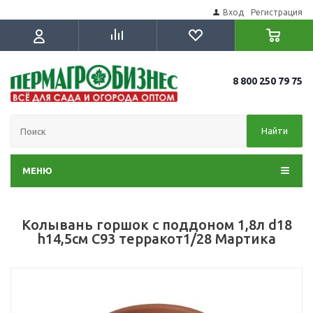
Вход
Регистрация
8 800 250 79 75
Найти
МЕНЮ
Колывань горшок с поддоном 1,8л d18
h14,5см С93 терракот1/28 Мартика