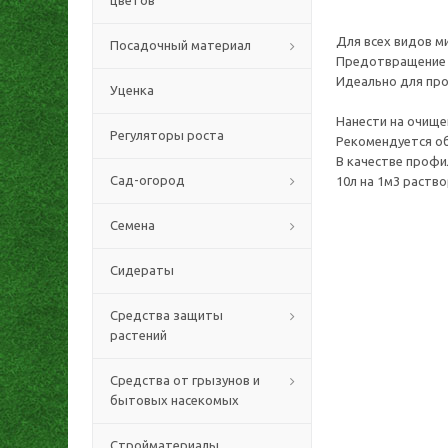
цветов
Для всех видов м
Посадочный материал
Предотвращение р
Идеально для пр
Уценка
Нанести на очище
Регуляторы роста
Рекомендуется об
В качестве профи
Сад-огород
10л на 1м3 раство
Семена
Сидераты
Средства защиты
растений
Средства от грызунов и
бытовых насекомых
Стройматериалы