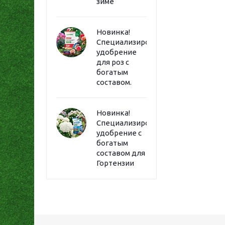
зиме
Новинка!
Специализированное
удобрение
для роз с
богатым
составом.
Новинка!
Специализированное
удобрение с
богатым
составом для
Гортензии