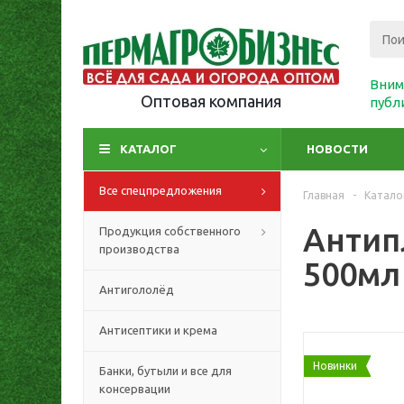
Вним
Оптовая компания
публ
КАТАЛОГ
НОВОСТИ
Все спецпредложения
Главная
-
Катало
Антип
Продукция собственного
производства
500мл 
Антигололёд
Антисептики и крема
Новинки
Банки, бутыли и все для
консервации