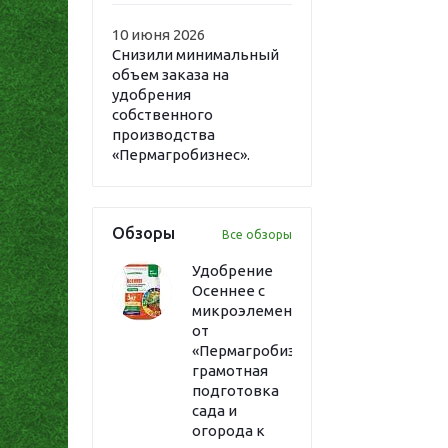
10 июня 2026
Снизили минимальный
объем заказа на
удобрения
собственного
производства
«Пермагробизнес».
Обзоры
Все обзоры
Удобрение
Осеннее с
микроэлементами
от
«Пермагробизнес»:
грамотная
подготовка
сада и
огорода к