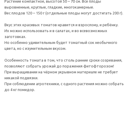
Растение компактное, высотой 50 – 70 см. Все плоды
выровненные, круглые, гладкие, многокамерные.
Вес плодов 120 – 150 г (отдельные плоды могут достигать 200 г).
Вкус этих красивых томатов нравится и взрослому, и ребёнку.
Их можно использовать и в салатах, и во всевозможных
заготовках.
Но особенно удивительным будет томатный сок необычного
цвета, но с изумительным вкусом.
Особенность томата в том, что столь ранние сроки созревания,
позволяют собрать урожай до поражения фитофторозом!
При выращивании на чёрном укрывном материале не требует
никакой подвязки.
При соблюдении агротехники, с одного растения можно собрать
до 4 кг помидор.