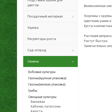
Подставки, крюки для
цветов
Великолепная сме
Георгины с крупн
Посадочный материал
Цветение ранее и
Кусты компактные
Уценка
Растения неприхо
Регуляторы роста
Растут быстро.
Замечательно смо
Сад-огород
Семена
Бобовые культуры
Газоны(крупная упаковка)
Газоны(мелкая упаковка)
Грибы
Овощные культуры
Баклажан
Кабачки, патиссоны
Капуста