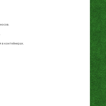
носов.
.
 в контейнерах.