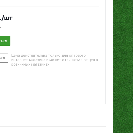
.
/шт
о
ться
Цена действительна только для оптового
ься
интернет-магазина и может отличаться от цен в
розничных магазинах