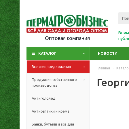
Вним
Оптовая компания
публ
КАТАЛОГ
НОВОСТИ
Все спецпредложения
Главная
-
Катало
Георг
Продукция собственного
производства
Антигололёд
Антисептики и крема
Банки, бутыли и все для