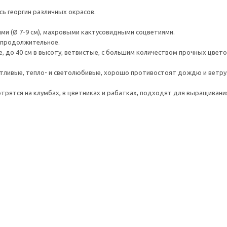
сь георгин различных окрасов.
ыми (Ø 7-9 см), махровыми кактусовидными соцветиями.
 продолжительное.
, до 40 см в высоту, ветвистые, с большим количеством прочных цвето
тливые, тепло- и светолюбивые, хорошо противостоят дождю и ветру
трятся на клумбах, в цветниках и рабатках, подходят для выращивания