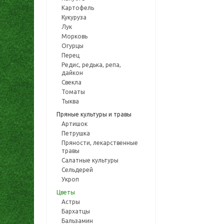
Картофель
Кукуруза
Лук
Морковь
Огурцы
Перец
Редис, редька, репа,
дайкон
Свекла
Томаты
Тыква
Пряные культуры и травы
Артишок
Петрушка
Пряности, лекарственные
травы
Салатные культуры
Сельдерей
Укроп
Цветы
Астры
Бархатцы
Бальзамин