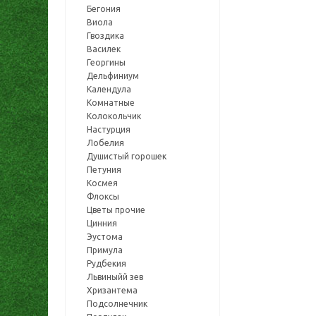
Бегония
Виола
Гвоздика
Василек
Георгины
Дельфиниум
Календула
Комнатные
Колокольчик
Настурция
Лобелия
Душистый горошек
Петуния
Космея
Флоксы
Цветы прочие
Цинния
Эустома
Примула
Рудбекия
Львиныйй зев
Хризантема
Подсолнечник