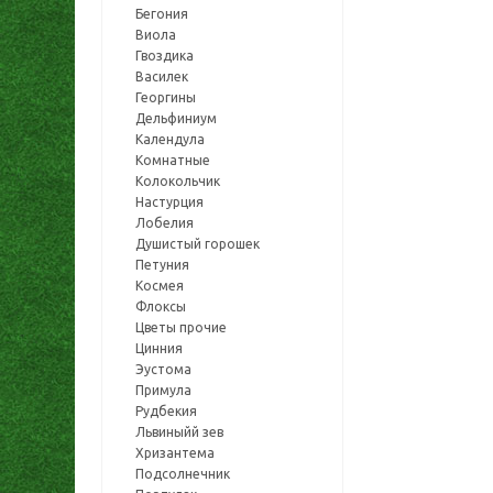
Бегония
Виола
Гвоздика
Василек
Георгины
Дельфиниум
Календула
Комнатные
Колокольчик
Настурция
Лобелия
Душистый горошек
Петуния
Космея
Флоксы
Цветы прочие
Цинния
Эустома
Примула
Рудбекия
Львиныйй зев
Хризантема
Подсолнечник