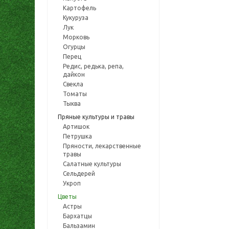
Картофель
Кукуруза
Лук
Морковь
Огурцы
Перец
Редис, редька, репа,
дайкон
Свекла
Томаты
Тыква
Пряные культуры и травы
Артишок
Петрушка
Пряности, лекарственные
травы
Салатные культуры
Сельдерей
Укроп
Цветы
Астры
Бархатцы
Бальзамин