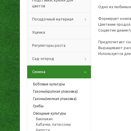
Подставки, крюки для
цветов
Одно из любимых 
Формирует компак
Посадочный материал
Цветение продолж
Соцветия диаметро
Уценка
Предпочитает сол
Регуляторы роста
Выращивают расс
Используется для 
Сад-огород
Семена
Бобовые культуры
Газоны(крупная упаковка)
Газоны(мелкая упаковка)
Грибы
Овощные культуры
Баклажан
Кабачки, патиссоны
Капуста