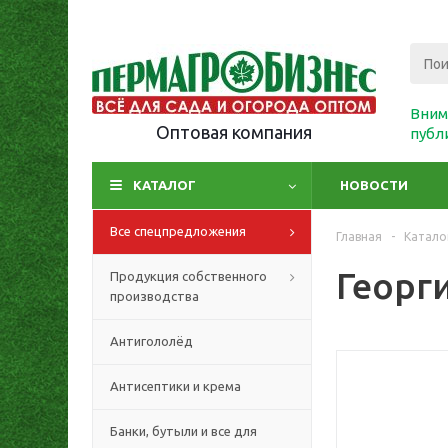
Вним
Оптовая компания
публ
КАТАЛОГ
НОВОСТИ
Все спецпредложения
Главная
-
Катало
Георг
Продукция собственного
производства
Антигололёд
Антисептики и крема
Банки, бутыли и все для