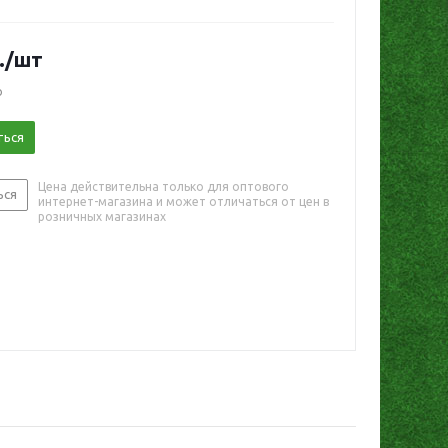
.
/шт
о
ться
Цена действительна только для оптового
ься
интернет-магазина и может отличаться от цен в
розничных магазинах