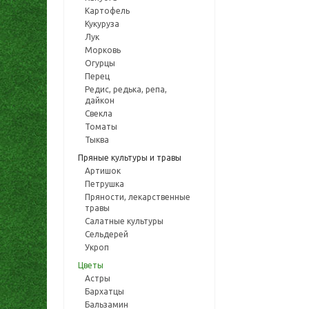
Картофель
Кукуруза
Лук
Морковь
Огурцы
Перец
Редис, редька, репа,
дайкон
Свекла
Томаты
Тыква
Пряные культуры и травы
Артишок
Петрушка
Пряности, лекарственные
травы
Салатные культуры
Сельдерей
Укроп
Цветы
Астры
Бархатцы
Бальзамин