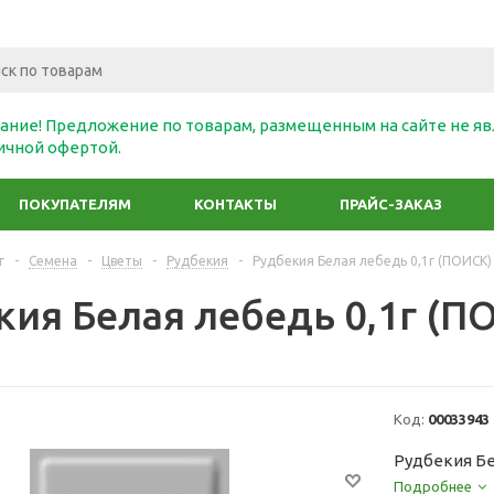
ание! Предложение по товарам, размещенным на сайте не яв
ичной офертой.
ПОКУПАТЕЛЯМ
КОНТАКТЫ
ПРАЙС-ЗАКАЗ
г
-
Семена
-
Цветы
-
Рудбекия
-
Рудбекия Белая лебедь 0,1г (ПОИСК)
кия Белая лебедь 0,1г (П
Код:
00033943
Рудбекия Бе
Подробнее