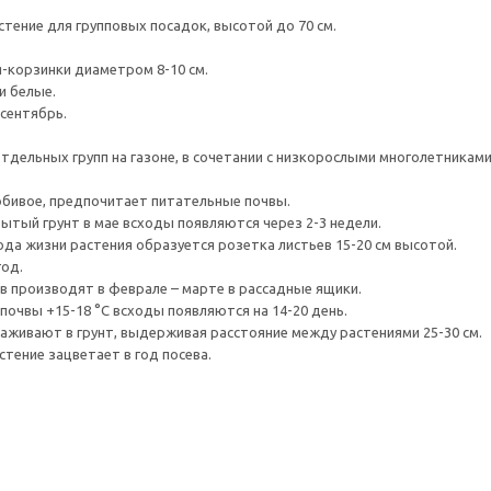
тение для групповых посадок, высотой до 70 см.
-корзинки диаметром 8-10 см.
и белые.
 сентябрь.
тдельных групп на газоне, в сочетании с низкорослыми многолетниками,
бивое, предпочитает питательные почвы.
рытый грунт в мае всходы появляются через 2-3 недели.
года жизни растения образуется розетка листьев 15-20 см высотой.
год.
в производят в феврале – марте в рассадные ящики.
почвы +15-18 °C всходы появляются на 14-20 день.
саживают в грунт, выдерживая расстояние между растениями 25-30 см.
стение зацветает в год посева.