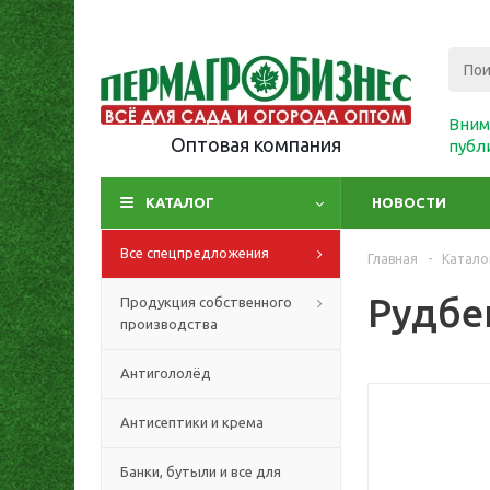
Вним
Оптовая компания
публ
КАТАЛОГ
НОВОСТИ
Все спецпредложения
Главная
-
Катало
Рудбе
Продукция собственного
производства
Антигололёд
Антисептики и крема
Банки, бутыли и все для