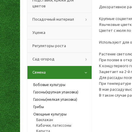
Подставки, крюки для
цветов
Декоративное рас
Крупные соцветия
Посадочный материал
Язычковые цветк
Цветет с июля по
Уценка
Используют для о
Регуляторы роста
Растение светолю
Сад-огород
При посеве в отк
К концу первого 
Зацветает на 2-й 
Семена
Для рассады посе
При температуре 
Бобовые культуры
В мае рассаду вы
Газоны(крупная упаковка)
В таком случае ра
Газоны(мелкая упаковка)
Грибы
Овощные культуры
Баклажан
Кабачки, патиссоны
Капуста