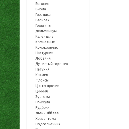
Бегония
Виола
Гвоздика
Василек
Георгины
Дельфиниум
Календула
Комнатные
Колокольчик
Настурция
Лобелия
Душистый горошек
Петуния
Космея
Флоксы
Цветы прочие
Цинния
Эустома
Примула
Рудбекия
Львиныйй зев
Хризантема
Подсолнечник