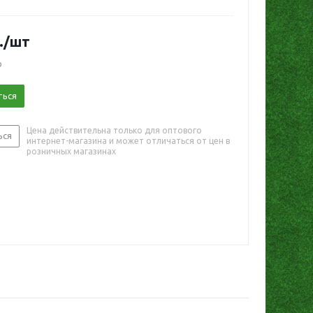
.
/шт
о
ться
Цена действительна только для оптового
ься
интернет-магазина и может отличаться от цен в
розничных магазинах