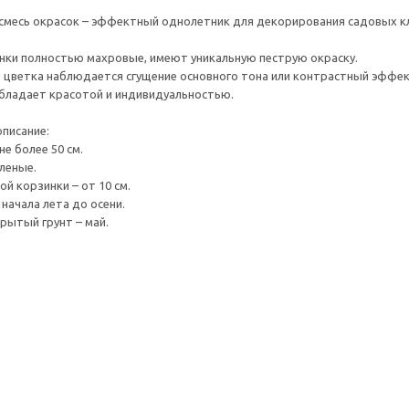
 смесь окрасок – эффектный однолетник для декорирования садовых к
ки полностью махровые, имеют уникальную пеструю окраску.
 цветка наблюдается сгущение основного тона или контрастный эффек
бладает красотой и индивидуальностью.
описание:
не более 50 см.
еленые.
й корзинки – от 10 см.
 начала лета до осени.
крытый грунт – май.