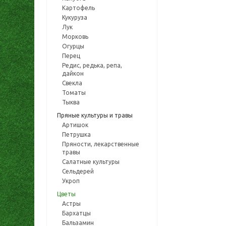
Картофель
Кукуруза
Лук
Морковь
Огурцы
Перец
Редис, редька, репа,
дайкон
Свекла
Томаты
Тыква
Пряные культуры и травы
Артишок
Петрушка
Пряности, лекарственные
травы
Салатные культуры
Сельдерей
Укроп
Цветы
Астры
Бархатцы
Бальзамин