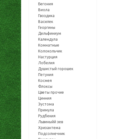
Бегония
Виола
Гвоздика
Василек
Георгины
Дельфиниум
Календула
Комнатные
Колокольчик
Настурция
Лобелия
Душистый горошек
Петуния
Космея
Флоксы
Цветы прочие
Цинния
Эустома
Примула
Рудбекия
Львиныйй зев
Хризантема
Подсолнечник