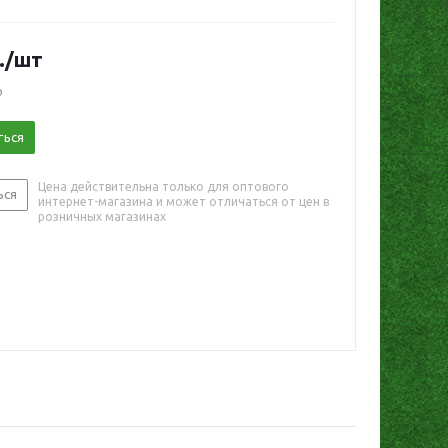
.
/шт
о
ться
Цена действительна только для оптового
ься
интернет-магазина и может отличаться от цен в
розничных магазинах