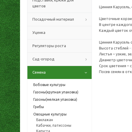
Подставки, крюки для
цветов
Цинния Карусель,
Цветочные корзин
Посадочный материал
В центре каждого
Каждый цветок о
Уценка
Цинния Карусель 
Регуляторы роста
Высота стеблей - 
Листья – узкие, з
Сад-огород
Диаметр цветочно
Срок цветения – с
Посев семян в от
Семена
Бобовые культуры
Газоны(крупная упаковка)
Газоны(мелкая упаковка)
Грибы
Овощные культуры
Баклажан
Кабачки, патиссоны
Капуста