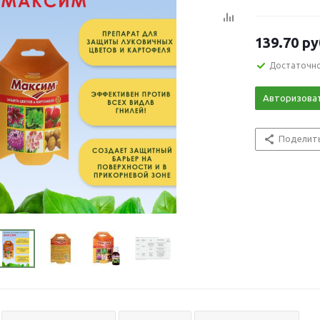
139.70
ру
Достаточн
Авторизова
Поделит