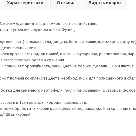
Характеристики
Отзывы
Задать вопрос
аксим – фунгицид защитно-контактного действия.
трат суспензии флудиоксонила. Фунгиц
уковичных (тюльпаны, гладиолусы, бегонии, лилии, клематисы и другие)
 дезинфекции почвы.
вен против всех видов гнилей, плесени, фузариоза, ризоктониоза, пар
е всего периода роста и хранения.
 и повышает урожайность, защищает не только луковицы, но и листья.
ржит полный комплекс веществ, необходимых для полноценного и сбал
ботка для семенного картофеля (гнили при хранении: фузариоз, фомоз,
развести в 1 литре воды, хорошо перемешать.
вором обработать клубни картофеля перед закладкой на хранение с 
л/100 кг клубней.