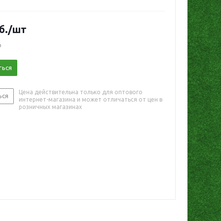
б.
/шт
о
ться
Цена действительна только для оптового
ься
интернет-магазина и может отличаться от цен в
розничных магазинах