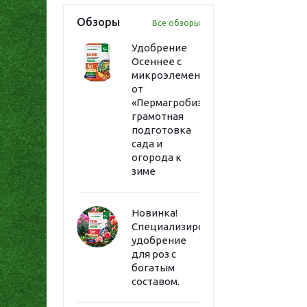
Обзоры
Все обзоры
Удобрение
Осеннее с
микроэлементами
от
«Пермагробизнес»:
грамотная
подготовка
сада и
огорода к
зиме
Новинка!
Специализированное
удобрение
для роз с
богатым
составом.