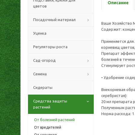
Подставки, крюки для
Описание
цветов
Посадочный материал
Ваше Хозяйство М
Содержит: концен
Уценка
Применяется для л
Регуляторы роста
корневищ цветов,
Препарат эффекти
болезней в течени
Сад-огород
Стимулирует рост
Семена
• Удобрение соде
Сидераты
Внекорневая обра
серебристая):
Средства защиты
20 мл препарата 
растений
Полученным раст
Норма расхода: 1 
От болезней растений
От вредителей
От сорняков