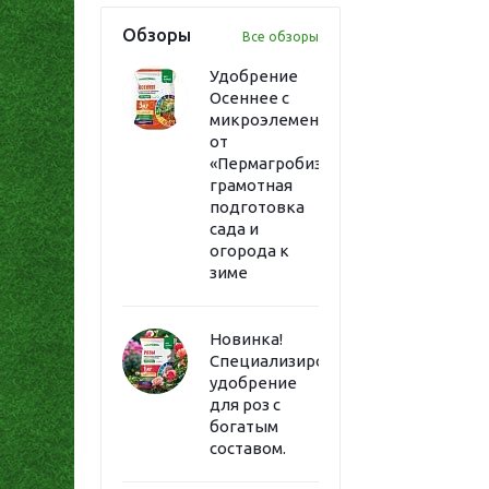
Обзоры
Все обзоры
Удобрение
Осеннее с
микроэлементами
от
«Пермагробизнес»:
грамотная
подготовка
сада и
огорода к
зиме
Новинка!
Специализированное
удобрение
для роз с
богатым
составом.