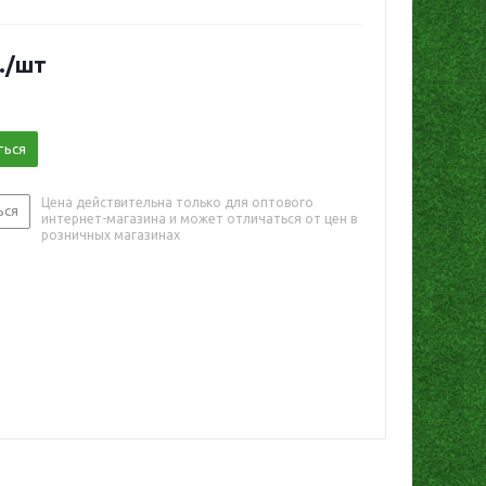
.
/шт
ться
Цена действительна только для оптового
ься
интернет-магазина и может отличаться от цен в
розничных магазинах