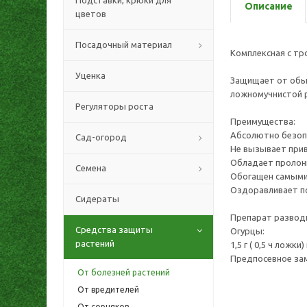
Подставки, крюки для
Описание
цветов
Посадочный материал
Комплексная с тр
Уценка
Защищает от обык
ложномучнистой р
Регуляторы роста
Преимущества:
Абсолютно безопа
Сад-огород
Не вызывает прив
Обладает пролон
Семена
Обогащен самыми 
Оздоравливает по
Сидераты
Препарат разводи
Средства защиты
Огурцы:
растений
1,5 г ( 0,5 ч ложки
Предпосевное зама
От болезней растений
От вредителей
От сорняков