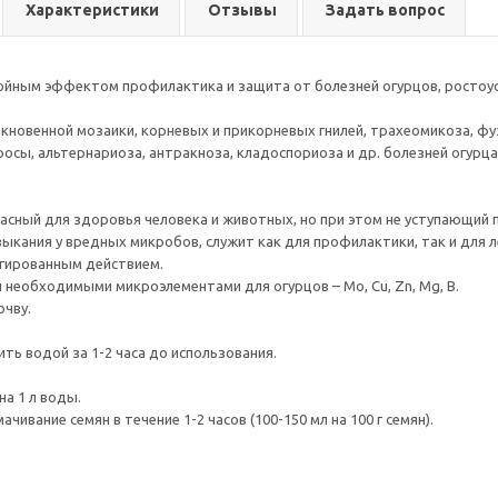
Характеристики
Отзывы
Задать вопрос
ойным эффектом профилактика и защита от болезней огурцов, ростоуск
новенной мозаики, корневых и прикорневых гнилей, трахеомикоза, фуз
осы, альтернариоза, антракноза, кладоспориоза и др. болезней огурца
сный для здоровья человека и животных, но при этом не уступающий п
ыкания у вредных микробов, служит как для профилактики, так и для л
гированным действием.
необходимыми микроэлементами для огурцов – Mo, Cu, Zn, Mg, В.
чву.
ть водой за 1-2 часа до использования.
) на 1 л воды.
чивание семян в течение 1-2 часов (100-150 мл на 100 г семян).