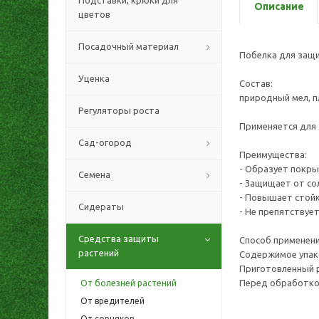
Подставки, крюки для
Описание
цветов
Посадочный материал
Побелка для защи
Уценка
Состав:
природный мел, 
Регуляторы роста
Применяется для 
Сад-огород
Преимущества:
- Образует покры
Семена
- Защищает от со
- Повышает стой
Сидераты
- Не препятствуе
Средства защиты
Способ применени
растений
Содержимое упако
Приготовленный 
Перед обработкой
От болезней растений
От вредителей
От сорняков