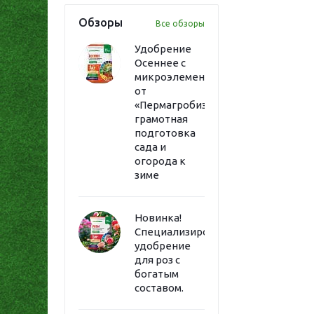
Обзоры
Все обзоры
Удобрение
Осеннее с
микроэлементами
от
«Пермагробизнес»:
грамотная
подготовка
сада и
огорода к
зиме
Новинка!
Специализированное
удобрение
для роз с
богатым
составом.