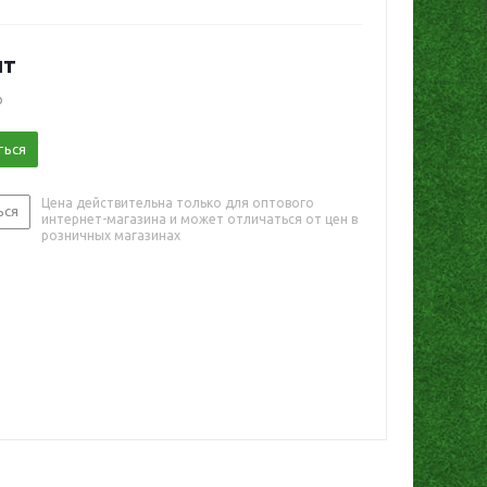
шт
о
ться
Цена действительна только для оптового
ься
интернет-магазина и может отличаться от цен в
розничных магазинах