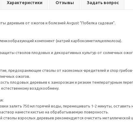
Характеристики
Отзывы
Задать вопрос
ты деревьев от ожогов и болезней Avgust "Побелка садовая".
пленкообразующий компонент (натрий карбоксиметилцеллюлоза).
защиты стволов плодовых и декоративных культур от солнечных ожого
тие, предохраняющее стволы от насекомых-вредителей и спор грибов-
лнечных ожогов.
кость плодовых деревьев к заморозкам и резким температурным пере
т естественному воздухообмену.
я:
вки залить 750 мл горячей воды, перемешивать 1-2 минуты, оставить на
раствор нанести кистью на обрабатываемую поверхность.
 стволы взрослых деревьев рекомендуется очистить металлической щ