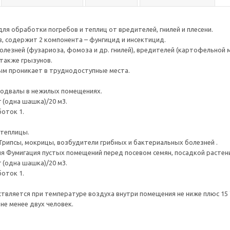
я обработки погребов и теплиц от вредителей, гнилей и плесени.
в, содержит 2 компонента – фунгицид и инсектицид.
олезней (фузариоза, фомоза и др. гнилей), вредителей (картофельной м
а также грызунов.
м проникает в труднодоступные места.
подвалы в нежилых помещениях.
 (одна шашка)/20 м3.
оток 1.
 теплицы.
рипсы, мокрицы, возбудители грибных и бактериальных болезней .
я Фумигация пустых помещений перед посевом семян, посадкой растен
 (одна шашка)/20 м3.
оток 1.
твляется при температуре воздуха внутри помещения не ниже плюс 15 
не менее двух человек.