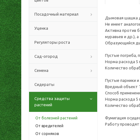
цветов
Посадочный материал
Дымовая шашка дл
Не имеет аналого
Уценка
Активна против б
муравьев и др.), 
Регуляторы роста
Образующийся ды
Пустые погреба, 
Сад-огород
Норма расхода 5 г
Количество обраб
Семена
Пустые парники и
Сидераты
Вредный объект Т
Способ применени
Средства защиты
Норма расхода 5 г
растений
Количество обраб
Фумигация осущес
От болезней растений
Работу проводят 
От вредителей
От сорняков