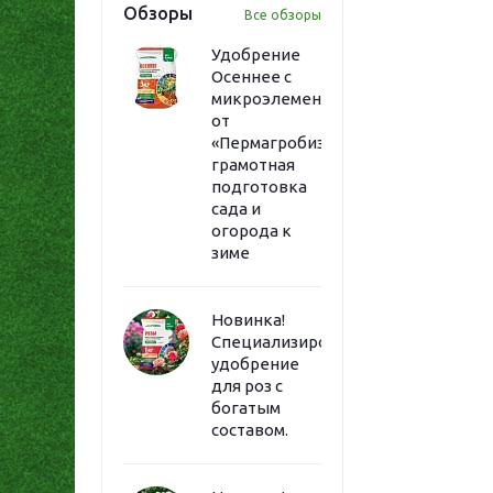
Обзоры
Все обзоры
Удобрение
Осеннее с
микроэлементами
от
«Пермагробизнес»:
грамотная
подготовка
сада и
огорода к
зиме
Новинка!
Специализированное
удобрение
для роз с
богатым
составом.