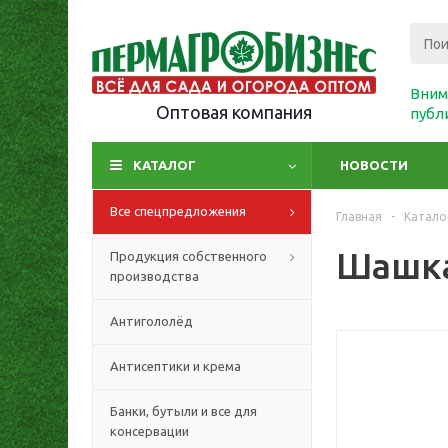
Вним
Оптовая компания
публ
КАТАЛОГ
НОВОСТИ
Все спецпредложения
Главная
-
Катало
Шашка
Продукция собственного
производства
Антигололёд
Антисептики и крема
Банки, бутыли и все для
консервации