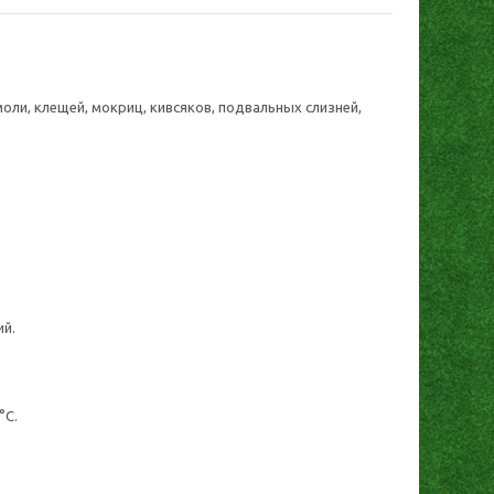
оли, клещей, мокриц, кивсяков, подвальных слизней,
ий.
°С.