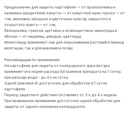
Предназначен для защиты: картофеля — от проволочника и
наземных вредителей; капусты — от капустной мухи; гороха — от
тли, зерновки; овощных и цветочных культур закрытого и
открытого грунта — от тли,
белокрылки, трипсов, щитовок и ложнощитовок; винограда и
яблони — от медяниц, цикадок, цветоеда.
Инсектицид применяют как для опрыскивания растений в период
вегетации, так и для внесения в почву.
Рекомендации по применению:
На картофеле для защиты от колорадского жука Актара
применяется в норме расхода 0,6 граммов препарата на 1 сотку,
при расходе воды - до 4 л на сотку.
Одной упаковки 4г достаточно для обработки 6,7 соток
картофеля.
Период защитного действия составляет от 3-х до 4-х недель.
При правильном применении достаточно одной обработки для
защиты от одного поколения колорадского.