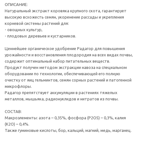
ОПИСАНИЕ:
Натуральный экстракт коровяка крупного скота, гарантирует
высокую всхожесть семян, укоренение рассады и укрепления
корневой системы растений для:
- овощных культур,
- плодовых деревьев и кустарников.
Ценнейшее органическое удобрение Радагор для повышения
урожайности и восстановления плодородия на всех видах почвы,
содержит оптимальный набор питательных веществ.
Продукт получен методом экстракции навоза на специальном
оборудовании по технологии, обеспечивающей его полную
очистку от яиц гельминтов, семян сорных растений и патогенной
микрофлоры.
Радагор препятствует аккумуляции в растениях тяжелых
металлов, мышьяка, радионуклидов и нитратов из почвы.
СОСТАВ:
Макроэлементы: азота – 0,35%, фосфора (Р2О5) – 0,3%, калия
(К2О) – 0,4%.
Также гуминовые кислоты, бор, кальций, магний, медь, марганец.