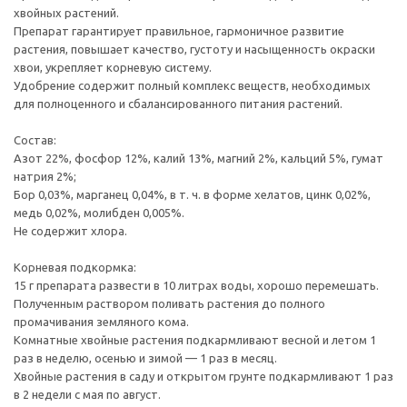
хвойных растений.
Препарат гарантирует правильное, гармоничное развитие
растения, повышает качество, густоту и насыщенность окраски
хвои, укрепляет корневую систему.
Удобрение содержит полный комплекс веществ, необходимых
для полноценного и сбалансированного питания растений.
Состав:
Азот 22%, фосфор 12%, калий 13%, магний 2%, кальций 5%, гумат
натрия 2%;
Бор 0,03%, марганец 0,04%, в т. ч. в форме хелатов, цинк 0,02%,
медь 0,02%, молибден 0,005%.
Не содержит хлора.
Корневая подкормка:
15 г препарата развести в 10 литрах воды, хорошо перемешать.
Полученным раствором поливать растения до полного
промачивания земляного кома.
Комнатные хвойные растения подкармливают весной и летом 1
раз в неделю, осенью и зимой — 1 раз в месяц.
Хвойные растения в саду и открытом грунте подкармливают 1 раз
в 2 недели с мая по август.