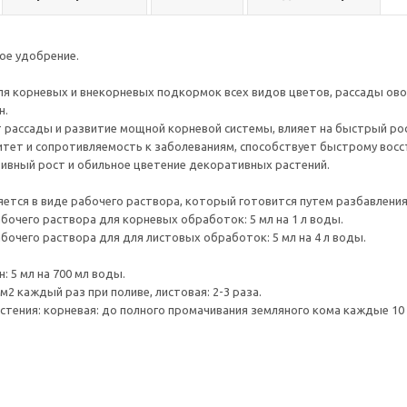
ое удобрение.
я корневых и внекорневых подкормок всех видов цветов, рассады ово
н.
 рассады и развитие мощной корневой системы, влияет на быстрый рос
ет и сопротивляемость к заболеваниям, способствует быстрому восс
ивный рост и обильное цветение декоративных растений.
ется в виде рабочего раствора, который готовится путем разбавления
бочего раствора для корневых обработок: 5 мл на 1 л воды.
бочего раствора для для листовых обработок: 5 мл на 4 л воды.
: 5 мл на 700 мл воды.
1 м2 каждый раз при поливе, листовая: 2-3 раза.
тения: корневая: до полного промачивания земляного кома каждые 10 д