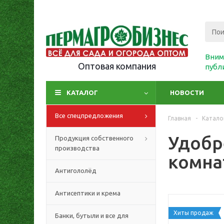
Вним
Оптовая компания
публ
КАТАЛОГ
НОВОСТИ
Все спецпредложения
Главная
-
Катало
Удобр
Продукция собственного
производства
комна
Антигололёд
Антисептики и крема
Хиты продаж
Банки, бутыли и все для