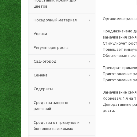
Подставки, крюки для
цветов
Органоминеральн
Посадочный материал
Предназначено дл
Уценка
замачивания семя
Стимулирует рост
Регуляторы роста
Повышает иммунит
Обеспечивает акт
Сад-огород
Препарат применя
Приготовление ра
Семена
Приготовление ра
Сидераты
Замачивание семян
Корневая: 1 л на 
Средства защиты
Декоративные рас
растений
роста.
Средства от грызунов и
бытовых насекомых