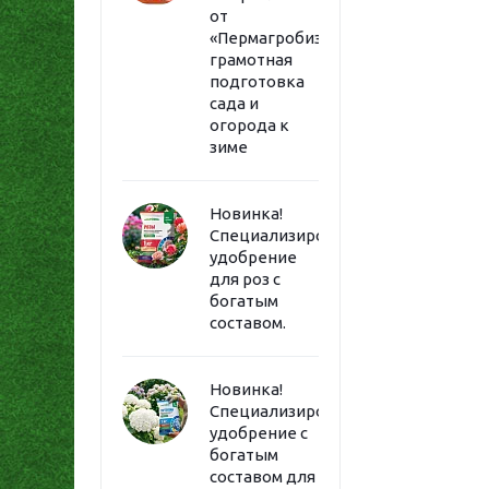
от
«Пермагробизнес»:
грамотная
подготовка
сада и
огорода к
зиме
Новинка!
Специализированное
удобрение
для роз с
богатым
составом.
Новинка!
Специализированное
удобрение с
богатым
составом для