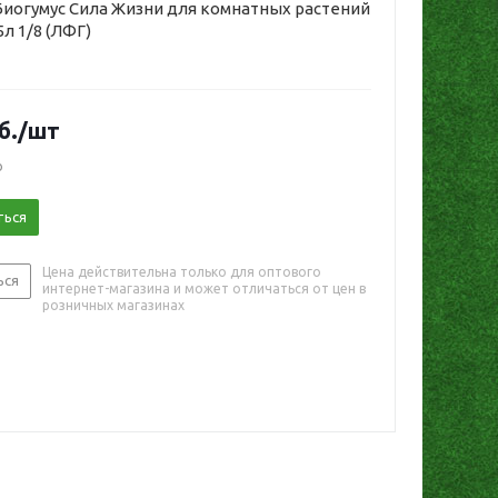
иогумус Сила Жизни для комнатных растений
5л 1/8 (ЛФГ)
б.
/шт
о
ться
Цена действительна только для оптового
ься
интернет-магазина и может отличаться от цен в
розничных магазинах