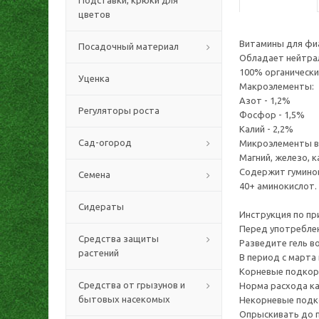
Подставки, крюки для
цветов
Витамины для фиа
Посадочный материал
Обладает нейтра
100% органически
Уценка
Макроэлементы:
Азот - 1,2%
Регуляторы роста
Фосфор - 1,5%
Калий - 2,2%
Сад-огород
Микроэлементы в
Магний, железо, к
Содержит гуминов
Семена
40+ аминокислот.
Сидераты
Инструкция по пр
Перед употребле
Средства защиты
Разведите гель в
растений
В период с марта
Корневые подкормк
Средства от грызунов и
Норма расхода ка
бытовых насекомых
Некорневые подко
Опрыскивать до п