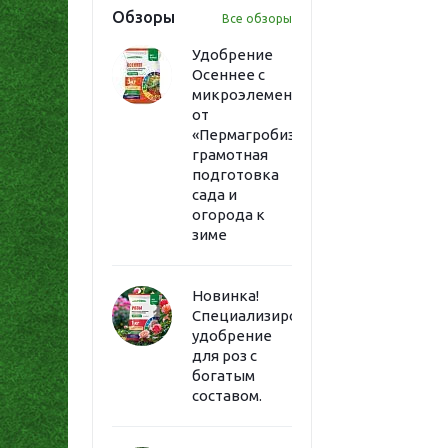
Обзоры
Все обзоры
Удобрение
Осеннее с
микроэлементами
от
«Пермагробизнес»:
грамотная
подготовка
сада и
огорода к
зиме
Новинка!
Специализированное
удобрение
для роз с
богатым
составом.