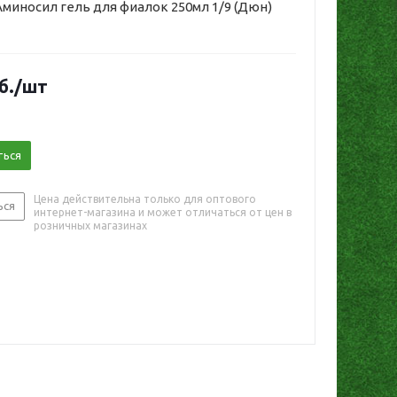
миносил гель для фиалок 250мл 1/9 (Дюн)
б.
/шт
ться
Цена действительна только для оптового
ься
интернет-магазина и может отличаться от цен в
розничных магазинах