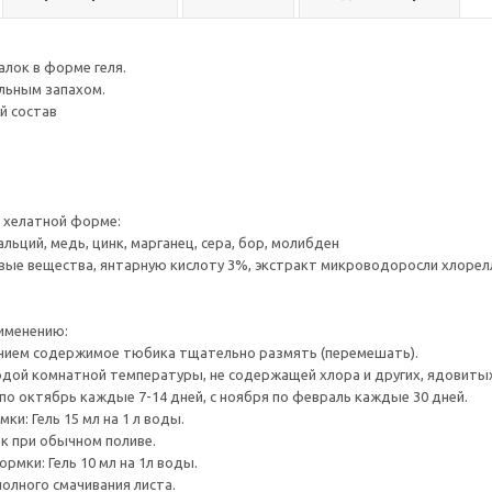
лок в форме геля.
льным запахом.
й состав
 хелатной форме:
альций, медь, цинк, марганец, сера, бор, молибден
ые вещества, янтарную кислоту 3%, экстракт микроводоросли хлорел
именению:
нием содержимое тюбика тщательно размять (перемешать).
одой комнатной температуры, не содержащей хлора и других, ядовитых
 по октябрь каждые 7-14 дней, с ноября по февраль каждые 30 дней.
и: Гель 15 мл на 1 л воды.
к при обычном поливе.
рмки: Гель 10 мл на 1л воды.
олного смачивания листа.