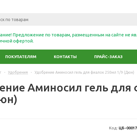
ание! Предложение по товарам, размещенным на сайте не яв
ичной офертой.
ПОКУПАТЕЛЯМ
КОНТАКТЫ
ПРАЙС-ЗАКАЗ
г
-
Удобрения
-
Удобрение Аминосил гель для фиалок 250мл 1/9 (Дюн)
ение Аминосил гель для 
Дюн)
Код:
ЦБ-00017