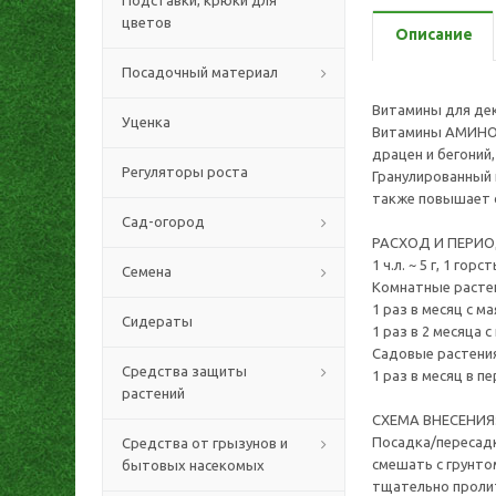
Подставки, крюки для
цветов
Описание
Посадочный материал
Витамины для дек
Уценка
Витамины АМИНОСИ
драцен и бегоний
Регуляторы роста
Гранулированный 
также повышает 
Сад-огород
РАСХОД И ПЕРИО
1 ч.л. ~ 5 г, 1 горст
Семена
Комнатные растени
1 раз в месяц с м
Сидераты
1 раз в 2 месяца с
Садовые растения:
Средства защиты
1 раз в месяц в пе
растений
СХЕМА ВНЕСЕНИЯ
Посадка/пересадк
Средства от грызунов и
смешать с грунтом
бытовых насекомых
тщательно пролит