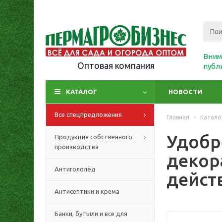
Вним
Оптовая компания
публ
КАТАЛОГ
НОВОСТИ
Все спецпредложения
Главная
-
Катало
Удобр
Продукция собственного
производства
декор
Антигололёд
действ
Антисептики и крема
Банки, бутыли и все для