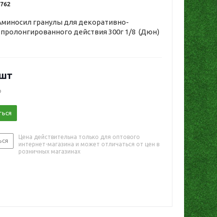
762
Аминосил гранулы для декоративно-
пролонгированного действия 300г 1/8 (Дюн)
/шт
о
ться
Цена действительна только для оптового
ься
интернет-магазина и может отличаться от цен в
розничных магазинах