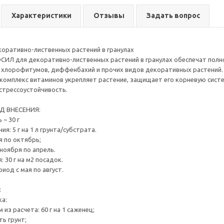
Характеристики
Отзывы
Задать вопрос
оративно-лиственных растений в гранулах
Л для декоративно-лиственных растений в гранулах обеспечат полноц
, хлорофитумов, диффенбахий и прочих видов декоративных растений.
комплекс витаминов укрепляет растение, защищает его корневую сист
стрессоустойчивость.
Д ВНЕСЕНИЯ:
ь ~ 30 г
я: 5 г на 1 л грунта/субстрата.
ая по октябрь;
 ноября по апрель.
 30 г на м2 посадок.
риод с мая по август.
:
а:
 из расчета: 60 г на 1 саженец;
ь грунт;