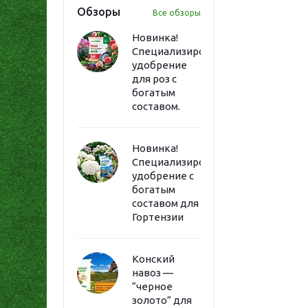
Обзоры
Все обзоры
Новинка!
Специализированное
удобрение
для роз с
богатым
составом.
Новинка!
Специализированное
удобрение с
богатым
составом для
Гортензии
Конский
навоз —
“черное
золото” для