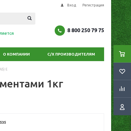
Вход
Регистрация
8 800 250 79 75
ляется
О КОМПАНИИ
С/Х ПРОИЗВОДИТЕЛЯМ
АБ) Е
ментами 1кг
535