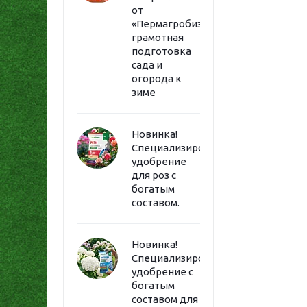
от
«Пермагробизнес»:
грамотная
подготовка
сада и
огорода к
зиме
Новинка!
Специализированное
удобрение
для роз с
богатым
составом.
Новинка!
Специализированное
удобрение с
богатым
составом для