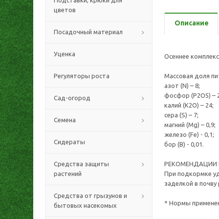
Подставки, крюки для
цветов
Описание
Посадочный материал
Уценка
Осеннее комплекс
Регуляторы роста
Массовая доля пи
азот (N) – 8;
фосфор (Р2О5) – 2
Сад-огород
калий (K2O) – 24;
сера (S) – 7;
Семена
магний (Mg) – 0,9;
железо (Fe) - 0,1;
Сидераты
бор (B) - 0,01.
Средства защиты
РЕКОМЕНДАЦИИ 
растений
При подкормке уд
заделкой в почву
Средства от грызунов и
* Нормы применен
бытовых насекомых