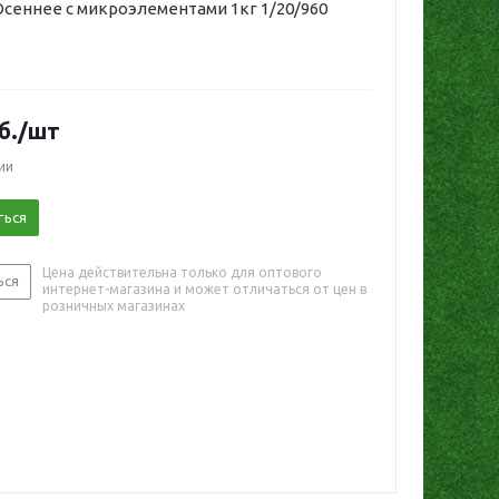
сеннее с микроэлементами 1кг 1/20/960
б.
/шт
ии
ться
Цена действительна только для оптового
ься
интернет-магазина и может отличаться от цен в
розничных магазинах