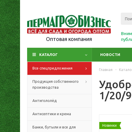
Вним
Оптовая компания
публ
КАТАЛОГ
НОВОСТИ
Все спецпредложения
Главная
-
Катало
Удобр
Продукция собственного
производства
1/20/9
Антигололёд
Антисептики и крема
Новинки
Банки, бутыли и все для