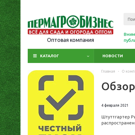
Вним
Оптовая компания
публ
КАТАЛОГ
НОВОСТИ
Главная
-
О комп
Обзо
4 февраля 2021
Штуттгартер Ри
распространенн