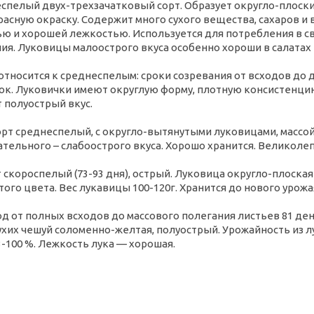
спелый двух-трехзачатковый сорт. Образует округло-плоские
асную окраску. Содержит много сухого вещества, сахаров и в
ю и хорошей лежкостью. Используется для потребления в с
я. Луковицы малоострого вкуса особенно хороши в салатах 
 относится к среднеспелым: сроки созревания от всходов до
уток. Луковички имеют округлую форму, плотную консистенцию
 полуострый вкус.
орт среднеспелый, с округло-вытянутыми луковицами, массой
ательного – слабоострого вкуса. Хорошо хранится. Великол
т скороспелый (73-93 дня), острый. Луковица округло-плоская
ого цвета. Вес лукавицы 100-120г. Хранится до нового урожа
д от полных всходов до массового полегания листьев 81 ден
ухих чешуй соломенно-желтая, полуострый. Урожайность из лу
-100 %. Лежкость лука — хорошая.