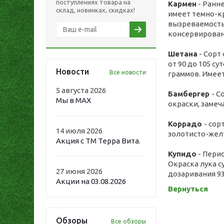
поступлениях товара на
Кармен
- Ранне
склад, новинках, скидках!
имеет темно-кр
вызреваемость
консервировани
Шетана
- Сорт
от 90 до 105 с
Новости
Все новости
граммов. Имеет
5 августа 2026
Бамбергер
- С
Мы в MAX
окраски, замеч
Коррадо
- сор
14 июля 2026
золотисто-желт
Акция с ТМ Терра Вита.
Купидо
- Перио
Окраска лука с
27 июня 2026
дозаривания 93
Акции на 03.08.2026
Вернуться
Обзоры
Все обзоры