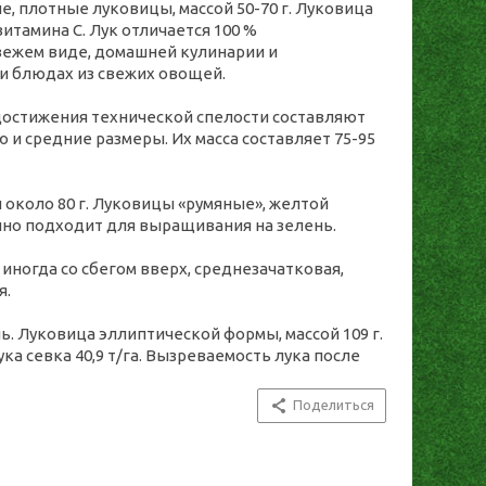
, плотные луковицы, массой 50-70 г. Луковица
итамина С. Лук отличается 100 %
вежем виде, домашней кулинарии и
и блюдах из свежих овощей.
 достижения технической спелости составляют
 и средние размеры. Их масса составляет 75-95
 около 80 г. Луковицы «румяные», желтой
епно подходит для выращивания на зелень.
 иногда со сбегом вверх, среднезачатковая,
я.
ь. Луковица эллиптической формы, массой 109 г.
ка севка 40,9 т/га. Вызреваемость лука после
Поделиться