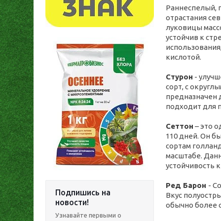
Раннеспелый, 
отрастания сев
луковицы массо
устойчив к стр
использования,
кислотой.
Стурон
- улучш
сорт, с округл
предназначен 
подходит для 
Сеттон
– это о
110 дней. Он б
сортам голлан
масштабе. Дан
устойчивость к
Ред Барон
- С
Подпишись на
Вкус полуостры
новости!
обычно более 
Узнавайте первыми о