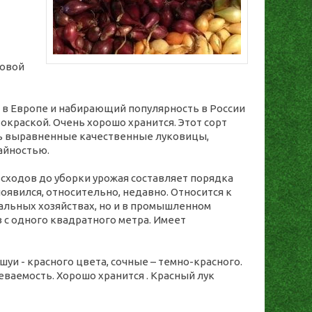
новой
 в Европе и набирающий популярность в России
окраской. Очень хорошо хранится. Этот сорт
нь выравненные качественные луковицы,
айностью.
всходов до уборки урожая составляет порядка
оявился, относительно, недавно. Относится к
альных хозяйствах, но и в промышленном
 с одного квадратного метра. Имеет
ешуи - красного цвета, сочные – темно-красного.
еваемость. Хорошо хранится . Красный лук