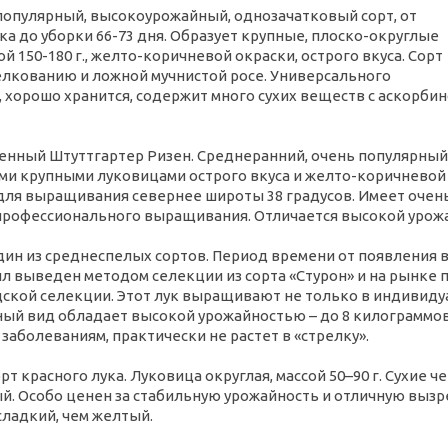
популярный, высокоурожайный, однозачатковый сорт, от
ка до уборки 66-73 дня. Образует крупные, плоско-округлые
й 150-180 г., желто-коричневой окраски, острого вкуса. Сорт
елкованию и ложной мучнистой росе. Универсального
 хорошо хранится, содержит много сухих веществ с аскорби
енный Штуттгартер Ризен. Среднеранний, очень популярный
ыми крупными луковицами острого вкуса и желто-коричневой 
для выращивания севернее широты 38 градусов. Имеет оче
профессионального выращивания. Отличается высокой урож
дин из среднеспелых сортов. Период времени от появления 
ыл выведен методом селекции из сорта «Стурон» и на рынке п
дской селекции. Этот лук выращивают не только в индивиду
ный вид обладает высокой урожайностью – до 8 килограммов
 заболеваниям, практически не растет в «стрелку».
орт красного лука. Луковица округлая, массой 50–90 г. Сухие ч
й. Особо ценен за стабильную урожайность и отличную вызр
сладкий, чем желтый.