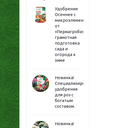
Удобрение
Осеннее с
микроэлементами
от
«Пермагробизнес»:
грамотная
подготовка
сада и
огорода к
зиме
Новинка!
Специализированное
удобрение
для роз с
богатым
составом.
Новинка!