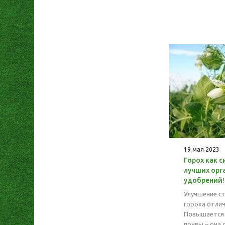
19 мая 2023
Горох как с
лучших орг
удобрений!
Улучшение с
гороха отлич
Повышается
почвы – она 