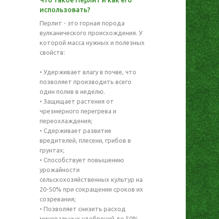
Что такое Перлит и как его
использовать?
Перлит - это горная порода
вулканического происхождения. У
которой масса нужных и полезных
свойств:
• Удерживает влагу в почве, что
позволяет производить всего
один полив в неделю.
• Защищает растения от
чрезмерного перегрева и
переохлаждения;
• Сдерживает развитие
вредителей, плесени, грибов в
грунтах;
• Способствует повышению
урожайности
сельскохозяйственных культур на
20-50% при сокращении сроков их
созревания;
• Позволяет снизить расход
минеральных удобрений до 50%