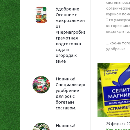
системы рас
органические
Удобрение
курином поме
Осеннее с
Это универс
микроэлементами
которые мож
от
виды культур
«Пермагробизнес»:
грамотная
... кроме тог
подготовка
удобрение...
сада и
огорода к
зиме
Новинка!
Специализированное
удобрение
для роз с
богатым
составом.
29 февраля 2
Новинка!