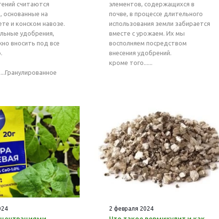
тений считаются
элементов, содержащихся в
, основанные на
почве, в процессе длительного
те и конском навозе.
использования земли забирается
альные удобрения,
вместе с урожаем. Их мы
но вносить под все
восполняем посредством
.
внесения удобрений.
кроме того......
о...Гранулированное
024
2 февраля 2024