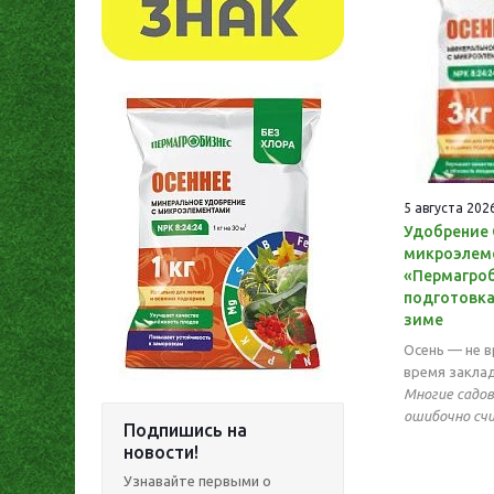
5 августа 202
Удобрение 
микроэлем
«Пермагроб
подготовка
зиме
Осень — не в
время закла
Многие садов
ошибочно счи
Подпишись на
новости!
Узнавайте первыми о