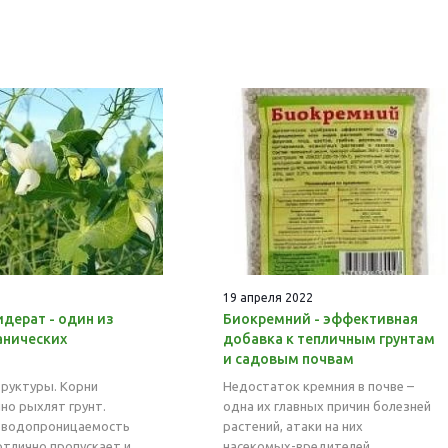
19 апреля 2022
идерат - один из
Биокремний - эффективная
анических
добавка к тепличным грунтам
и садовым почвам
труктуры. Корни
Недостаток кремния в почве –
но рыхлят грунт.
одна их главных причин болезней
 водопроницаемость
растений, атаки на них
отлично пропускает и
насекомых-вредителей,