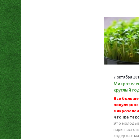
7 октября 20
Микрозелен
круглый го
Все больше
популярнос
микрозелен
Что же так
Это молодые
пары настоящ
содержат ма