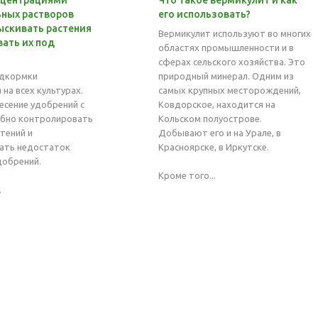
нцентрациями
Что такое вермикулит и как
ных растворов
его использовать?
скивать растения
Вермикулит используют во многих
вать их под
областях промышленности и в
сферах сельского хозяйства. Это
одкормки
природный минерал. Одним из
на всех культурах.
самых крупных месторождений,
есение удобрений с
Ковдорское, находится на
обно контролировать
Кольском полуострове.
тений и
Добывают его и на Урале, в
ать недостаток
Красноярске, в Иркутске.
добрений.
Кроме того...
.