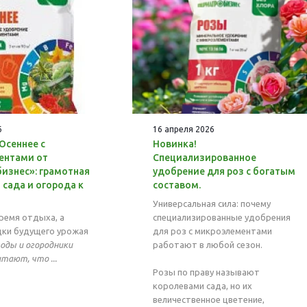
6
16 апреля 2026
Осеннее с
Новинка!
ентами от
Специализированное
изнес»: грамотная
удобрение для роз с богатым
 сада и огорода к
составом.
Универсальная сила: почему
ремя отдыха, а
специализированные удобрения
дки будущего урожая
для роз с микроэлементами
оды и огородники
работают в любой сезон.
тают, что ...
Розы по праву называют
королевами сада, но их
величественное цветение,