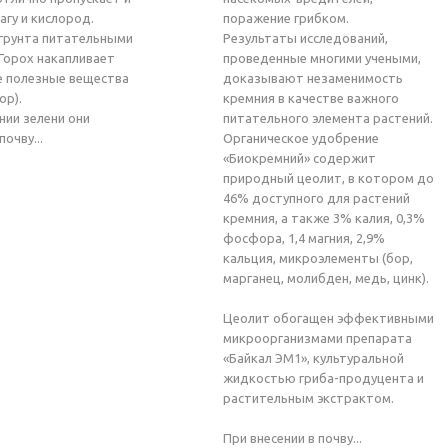
агу и кислород.
поражение грибком.
грунта питательными
Результаты исследований,
Горох накапливает
проведенные многими учеными,
е полезные вещества
доказывают незаменимость
ор).
кремния в качестве важного
нии зелени они
питательного элемента растений.
очву...
Органическое удобрение
«Биокремний» содержит
природный цеолит, в котором до
46% доступного для растений
кремния, а также 3% калия, 0,3%
фосфора, 1,4 магния, 2,9%
кальция, микроэлементы (бор,
марганец, молибден, медь, цинк).
Цеолит обогащен эффективными
микроорганизмами препарата
«Байкал ЭМ1», культуральной
жидкостью гриба-продуцента и
растительным экстрактом.
При внесении в почву...