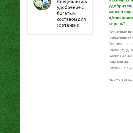
Какими ко
Специализированное
удобритель
удобрение с
можно опры
богатым
и/или поли
составом для
корень?
Гортензии
Корневые п
применяются 
Совмещая вн
поливом, уд
развитие рас
компенсиров
почвенных у
Кроме того...