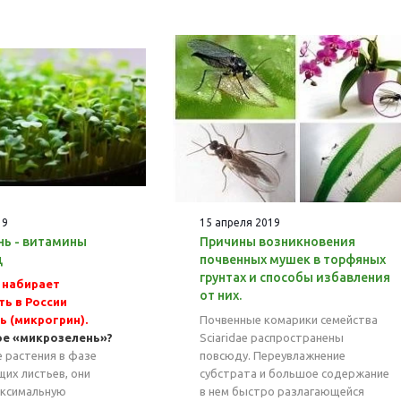
19
15 апреля 2019
ь - витамины
Причины возникновения
д
почвенных мушек в торфяных
грунтах и способы избавления
 набирает
от них.
ть в России
ь (микрогрин).
Почвенные комарики семейства
ое «микрозелень»?
Sciaridae распространены
 растения в фазе
повсюду. Переувлажнение
их листьев, они
субстрата и большое содержание
ксимальную
в нем быстро разлагающейся