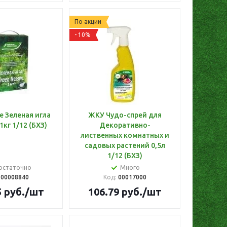
По акции
- 10%
 Зеленая игла
ЖКУ Чудо-спрей для
1кг 1/12 (БХЗ)
Декоративно-
лиственных комнатных и
садовых растений 0,5л
1/12 (БХЗ)
остаточно
Много
:
00008840
Код:
00017000
5
руб.
/шт
106.79
руб.
/шт