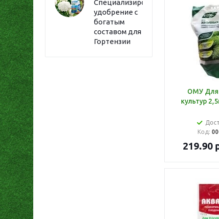
Специализированное
удобрение с
богатым
составом для
Гортензии
ОМУ Для
культур 2,5
Дос
Код:
00
219.90
р