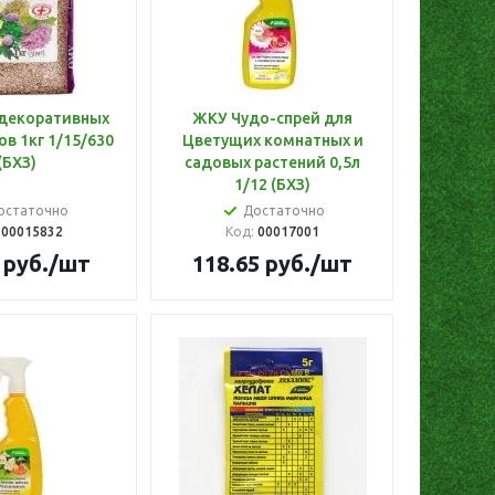
декоративных
ЖКУ Чудо-спрей для
в 1кг 1/15/630
Цветущих комнатных и
(БХЗ)
садовых растений 0,5л
1/12 (БХЗ)
остаточно
Достаточно
:
00015832
Код:
00017001
руб.
/шт
118.65
руб.
/шт