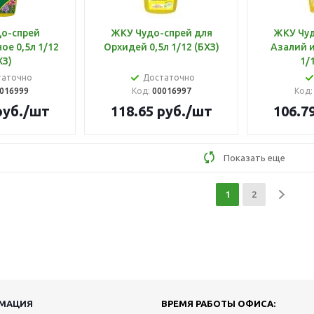
о-спрей
ЖКУ Чудо-спрей для
ЖКУ Чуд
ое 0,5л 1/12
Орхидей 0,5л 1/12 (БХЗ)
Азалий и
ХЗ)
таточно
Достаточно
016999
Код:
00016997
Код
уб.
/шт
118.65
руб.
/шт
106.7
Показать еще
1
2
МАЦИЯ
ВРЕМЯ РАБОТЫ ОФИСА: