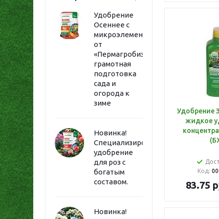
Удобрение
Осеннее с
микроэлементами
от
«Пермагробизнес»:
грамотная
подготовка
сада и
огорода к
зиме
Удобрение З
жидкое у
концентрат
Новинка!
(Б
Специализированное
удобрение
для роз с
Дос
богатым
Код:
00
составом.
83.75
р
Новинка!