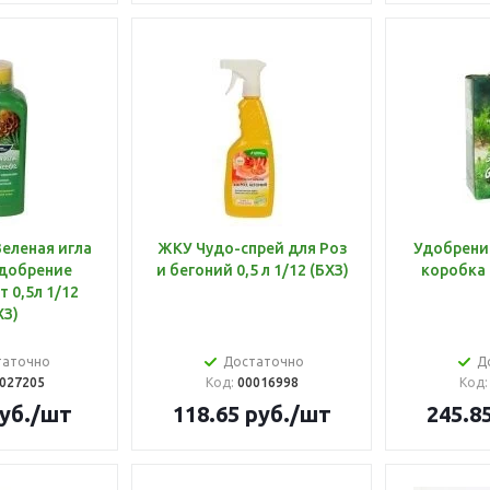
еленая игла
ЖКУ Чудо-спрей для Роз
Удобрение
добрение
и бегоний 0,5 л 1/12 (БХЗ)
коробка 
 0,5л 1/12
ХЗ)
таточно
Достаточно
Д
027205
Код:
00016998
Код
уб.
/шт
118.65
руб.
/шт
245.8