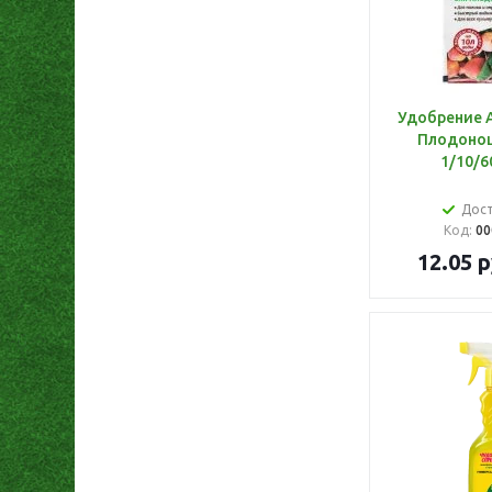
Удобрение 
Плодонош
1/10/6
Дос
Код:
00
12.05
р