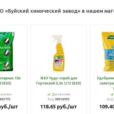
О «Буйский химический завод» в нашем маг
опарник 10л
ЖКУ Чудо-спрей для
Удобрени
8 (БХЗ)
Гортензий 0,5л 1/12 (БХЗ)
селитра
таточно
Достаточно
003772
Код:
00016995
Код
уб.
/шт
118.65
руб.
/шт
109.4