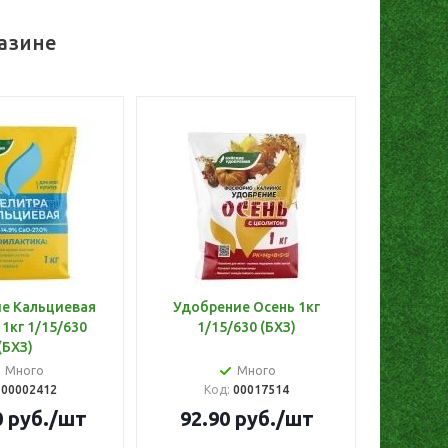
азине
е Кальциевая
Удобрение Осень 1кг
 1кг 1/15/630
1/15/630 (БХЗ)
(БХЗ)
Много
Много
:
00002412
Код:
00017514
0
руб.
/шт
92.90
руб.
/шт