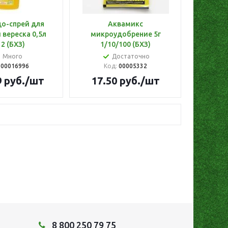
о-спрей для
Аквамикс
 вереска 0,5л
микроудобрение 5г
1/12 (БХЗ)
1/10/100 (БХЗ)
Много
Достаточно
:
00016996
Код:
00005332
9
руб.
/шт
17.50
руб.
/шт
8 800 250 79 75