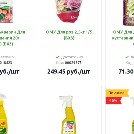
Акварин Для
ОМУ Для роз 2,5кг 1/5
ОМУ Для 
ения 20г
(БХЗ)
кустарнико
0 (БХЗ)
таточно
Достаточно
Д
018423
Код:
00029575
Код
уб.
/шт
249.45
руб.
/шт
71.30
По акции
-10%