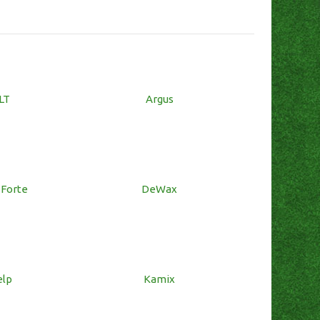
LT
Argus
 Forte
DeWax
elp
Kamix