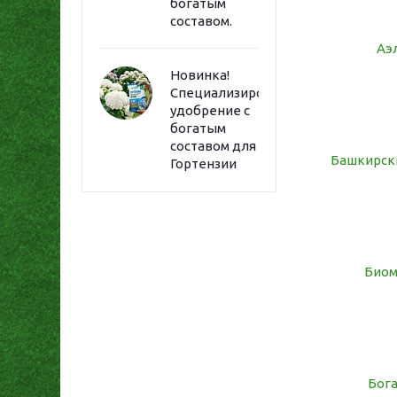
богатым
составом.
Аэ
Новинка!
Специализированное
удобрение с
богатым
составом для
Башкирск
Гортензии
Биом
Бог