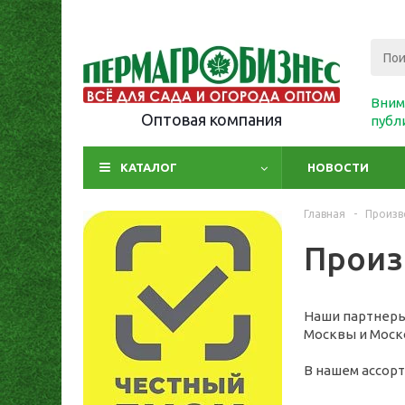
Вним
Оптовая компания
публ
КАТАЛОГ
НОВОСТИ
Главная
-
Произв
Произ
Наши партнеры 
Москвы и Моск
В нашем ассор