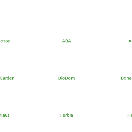
ветов
ABA
A
 Garden
BioDom
Bona
Klaus
Ferbia
H