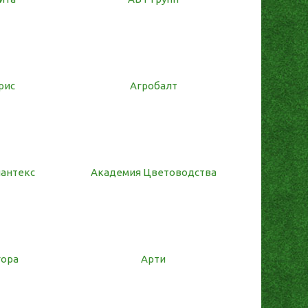
рис
Агробалт
пантекс
Академия Цветоводства
гора
Арти