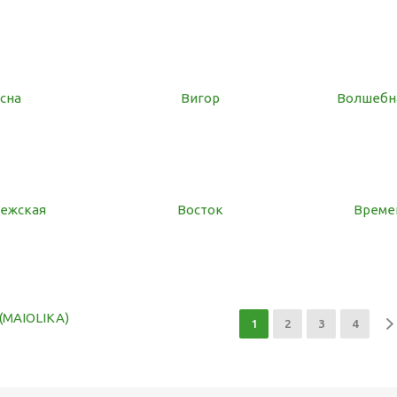
сна
Вигор
Волшебн
ежская
Восток
Време
(MAIOLIKA)
1
2
3
4