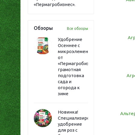
«Пермагробизнес».
Обзоры
Все обзоры
Аг
Удобрение
Осеннее с
микроэлементами
от
«Пермагробизнес»:
грамотная
подготовка
Агр
сада и
огорода к
зиме
Новинка!
Альте
Специализированное
удобрение
для роз с