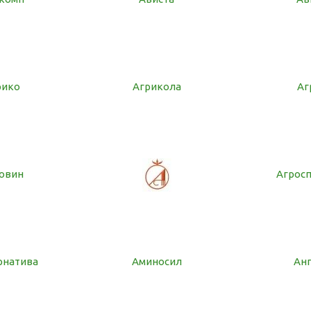
рико
Агрикола
Аг
овин
Агрос
рнатива
Аминосил
Ан