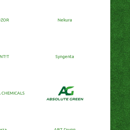
DZOR
Nekura
NT!T
Syngenta
 CHEMICALS
ита
АВТ Групп