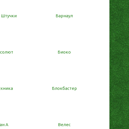
 Штучки
Барнаул
бсолют
Биоко
ехника
Блокбастер
ан А
Велес