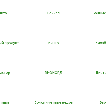
лита
Байкал
Банные
ий продукт
Бинко
Биоа
астер
БИОНОРД
Биот
атырь
Бочка и четыре ведра
Вар